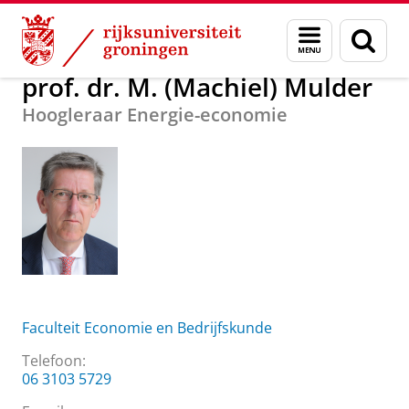
Skip
Skip
Over ons
prof. dr. M. (Machiel) Mulder
Menu
Zoek
to
to
en
Content
Navigation
zoeken
prof. dr. M. (Machiel) Mulder
Hoogleraar Energie-economie
Faculteit Economie en Bedrijfskunde
Telefoon:
06 3103 5729