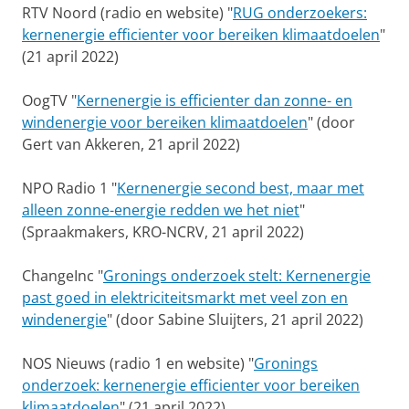
RTV Noord (radio en website) "
RUG onderzoekers:
kernenergie efficienter voor bereiken klimaatdoelen
"
(21 april 2022)
OogTV "
Kernenergie is efficienter dan zonne- en
windenergie voor bereiken klimaatdoelen
" (door
Gert van Akkeren, 21 april 2022)
NPO Radio 1 "
Kernenergie second best, maar met
alleen zonne-energie redden we het niet
"
(Spraakmakers, KRO-NCRV, 21 april 2022)
ChangeInc "
Gronings onderzoek stelt: Kernenergie
past goed in elektriciteitsmarkt met veel zon en
windenergie
" (door Sabine Sluijters, 21 april 2022)
NOS Nieuws (radio 1 en website) "
Gronings
onderzoek: kernenergie efficienter voor bereiken
klimaatdoelen
" (21 april 2022)