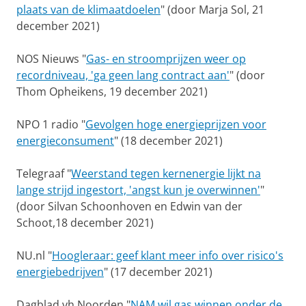
plaats van de klimaatdoelen
" (door Marja Sol, 21
december 2021)
NOS Nieuws "
Gas- en stroomprijzen weer op
recordniveau, 'ga geen lang contract aan'
" (door
Thom Opheikens, 19 december 2021)
NPO 1 radio "
Gevolgen hoge energieprijzen voor
energieconsument
" (18 december 2021)
Telegraaf "
Weerstand tegen kernenergie lijkt na
lange strijd ingestort, 'angst kun je overwinnen'
"
(door Silvan Schoonhoven en Edwin van der
Schoot,18 december 2021)
NU.nl "
Hoogleraar: geef klant meer info over risico's
energiebedrijven
" (17 december 2021)
Dagblad vh Noorden "
NAM wil gas winnen onder de