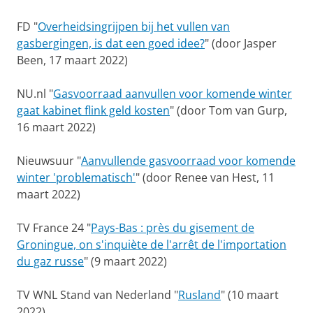
FD "
Overheidsingrijpen bij het vullen van
gasbergingen, is dat een goed idee?
" (door Jasper
Been, 17 maart 2022)
NU.nl "
Gasvoorraad aanvullen voor komende winter
gaat kabinet flink geld kosten
" (door Tom van Gurp,
16 maart 2022)
Nieuwsuur "
Aanvullende gasvoorraad voor komende
winter 'problematisch'
" (door Renee van Hest, 11
maart 2022)
TV France 24 "
Pays-Bas : près du gisement de
Groningue, on s'inquiète de l'arrêt de l'importation
du gaz russe
" (9 maart 2022)
TV WNL Stand van Nederland "
Rusland
" (10 maart
2022)