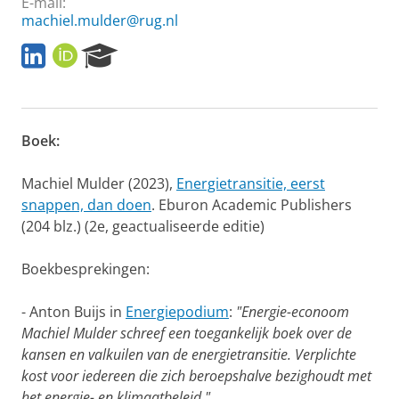
E-mail:
machiel.mulder@rug.nl
L
O
R
i
R
e
n
C
s
k
I
e
e
D
a
Boek:
d
r
I
c
n
h
Machiel Mulder (2023),
Energietransitie, eerst
P
snappen, dan doen
. Eburon Academic Publishers
o
(204 blz.) (2e, geactualiseerde editie)
r
t
a
Boekbesprekingen:
l
- Anton Buijs in
Energiepodium
:
"Energie-econoom
Machiel Mulder schreef een toegankelijk boek over de
kansen en valkuilen van de energietransitie. Verplichte
kost voor iedereen die zich beroepshalve bezighoudt met
het energie- en klimaatbeleid."