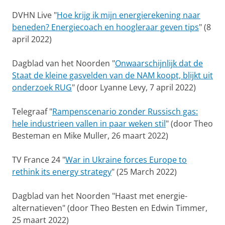
DVHN Live "
Hoe krijg ik mijn energierekening naar
beneden? Energiecoach en hoogleraar geven tips
" (8
april 2022)
Dagblad van het Noorden "
Onwaarschijnlijk dat de
Staat de kleine gasvelden van de NAM koopt, blijkt uit
onderzoek RUG
" (door Lyanne Levy, 7 april 2022)
Telegraaf "
Rampenscenario zonder Russisch gas:
hele industrieen vallen in paar weken stil
" (door Theo
Besteman en Mike Muller, 26 maart 2022)
TV France 24 "
War in Ukraine forces Europe to
rethink its energy strategy
" (25 March 2022)
Dagblad van het Noorden "Haast met energie-
alternatieven" (door Theo Besten en Edwin Timmer,
25 maart 2022)