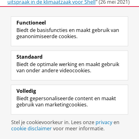
uitspraak in de klimaatzaak voor Shell
" (26 mei 2021)
WNL "
Elektriciteit van nieuwe Nederlandse
Functioneel
windparken al verkocht aan Amazon voordat deze is
Biedt de basisfuncties en maakt gebruik van
opgewekt
" (TV programma 'Stand van Nederland:
geanonimiseerde cookies.
Generatie Next', 22 mei 2021)
RTL Nieuws "
Netbeheerders hebben tot 2050 100
Standaard
miljard nodig voor energietransitie
" (door Sjors
Biedt de optimale werking en maakt gebruik
Rodenburg, 15 april 2021)
van onder andere videocookies.
Elsevier Weekblad "
Waarom Nederland vol voor
Volledig
waterstof moet gaan
" (door Joris Heijn en Rob
Biedt gepersonaliseerde content en maakt
Rademaker, 27 maart 2021)
gebruik van marketingcookies.
FD "
Waterstofrevolutie in Groningse gascentrale
stokt door gebrek aan subsidie
" (door Carel Grol, 8
Stel je cookievoorkeur in. Lees onze
privacy
en
maart 2021)
cookie disclaimer
voor meer informatie.