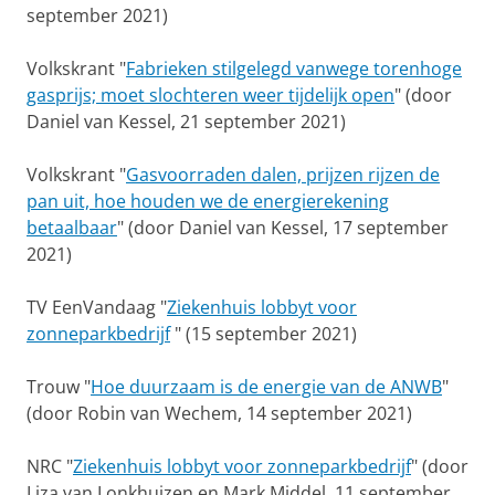
september 2021)
Volkskrant "
Fabrieken stilgelegd vanwege torenhoge
gasprijs; moet slochteren weer tijdelijk open
" (door
Daniel van Kessel, 21 september 2021)
Volkskrant "
Gasvoorraden dalen, prijzen rijzen de
pan uit, hoe houden we de energierekening
betaalbaar
" (door Daniel van Kessel, 17 september
2021)
TV EenVandaag "
Ziekenhuis lobbyt voor
zonneparkbedrijf
" (15 september 2021)
Trouw "
Hoe duurzaam is de energie van de ANWB
"
(door Robin van Wechem, 14 september 2021)
NRC "
Ziekenhuis lobbyt voor zonneparkbedrijf
" (door
Liza van Lonkhuizen en Mark Middel, 11 september