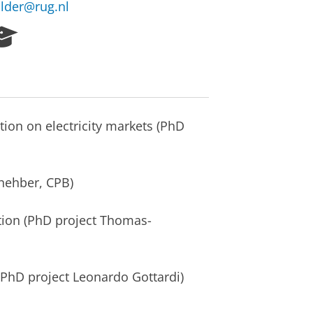
lder@rug.nl
R
e
s
e
a
r
tion on electricity markets (PhD
c
h
P
o
hehber, CPB)
r
t
a
ition (PhD project Thomas-
l
 (PhD project Leonardo Gottardi)