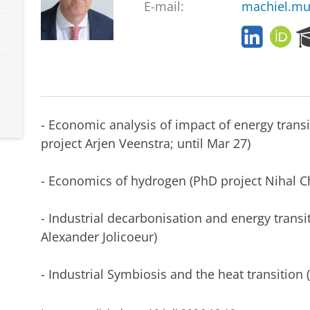
E-mail:
machiel.mu
L
O
i
R
n
C
k
I
e
D
d
- Economic analysis of impact of energy transi
I
n
project Arjen Veenstra; until Mar 27)
- Economics of hydrogen (PhD project Nihal C
- Industrial decarbonisation and energy trans
Alexander Jolicoeur)
- Industrial Symbiosis and the heat transition