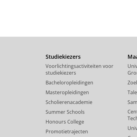
Studiekiezers
Maa
Voorlichtingsactiviteiten voor
Univ
studiekiezers
Gro
Bacheloropleidingen
Zoe
Masteropleidingen
Tal
Scholierenacademie
Sam
Cen
Summer Schools
Tec
Honours College
Uni
Promotietrajecten