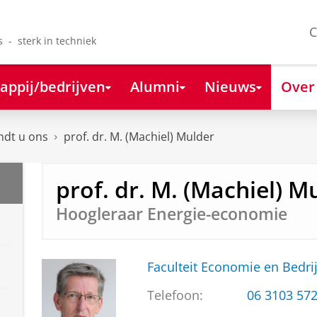
C
s - sterk in techniek
appij/bedrijven
Alumni
Nieuws
Over
ndt u ons
prof. dr. M. (Machiel) Mulder
prof. dr. M. (Machiel) M
Hoogleraar Energie-economie
Faculteit Economie en Bedri
Telefoon:
06 3103 57