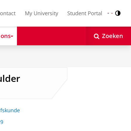
ontact
My University
Student Portal
Contr
Nederlands
English
 ons
Zoeken
ulder
jfskunde
29