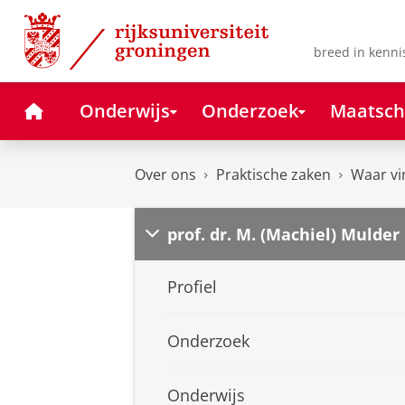
Skip
Skip
to
to
Content
Navigation
breed in kenni
Home
Onderwijs
Onderzoek
Maatsch
Over ons
Praktische zaken
Waar vi
prof. dr. M. (Machiel) Mulder
Profiel
Onderzoek
Onderwijs