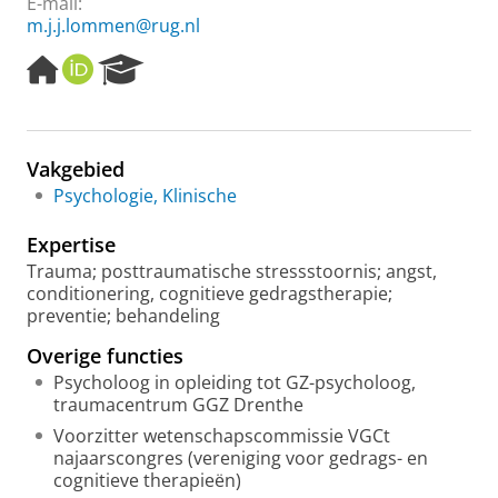
E-mail:
m.j.j.lommen@rug.nl
H
O
R
o
R
e
m
C
s
e
I
e
p
D
a
Vakgebied
a
r
Psychologie, Klinische
g
c
e
h
Expertise
P
o
Trauma; posttraumatische stressstoornis; angst,
r
conditionering, cognitieve gedragstherapie;
t
preventie; behandeling
a
Overige functies
l
Psycholoog in opleiding tot GZ-psycholoog,
traumacentrum GGZ Drenthe
Voorzitter wetenschapscommissie VGCt
najaarscongres (vereniging voor gedrags- en
cognitieve therapieën)