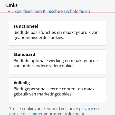
Links
Expertisegroep Klinische Psychologie en
Experimentele Psychopathologie
Functioneel
Biedt de basisfuncties en maakt gebruik van
geanonimiseerde cookies.
F
L
R
I
Y
Volg de RUG
a
i
S
n
o
Standaard
c
n
S
s
u
Biedt de optimale werking en maakt gebruik
e
k
-
t
T
Studiekiezers
van onder andere videocookies.
b
e
f
a
u
Maatschappij/bedrijven
o
d
e
g
b
o
I
e
r
e
Alumni
k
n
d
a
-
Volledig
p
-
R
m
k
Biedt gepersonaliseerde content en maakt
Over ons
a
p
i
-
a
gebruik van marketingcookies.
g
a
j
a
n
i
g
k
c
a
Disclaimer & Copyright
Privacy
Cookies
n
i
s
c
a
Stel je cookievoorkeur in. Lees onze
privacy
en
Inloggen
a
n
u
o
l
cookie disclaimer
voor meer informatie.