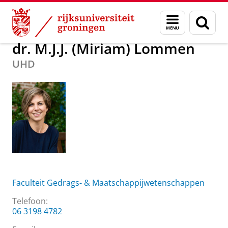
Skip
Skip
Over ons
dr. M.J.J. (Miriam) Lommen
Menu
Zoek
to
to
en
Content
Navigation
zoeken
dr. M.J.J. (Miriam) Lommen
UHD
Faculteit Gedrags- & Maatschappijwetenschappen
Telefoon:
06 3198 4782