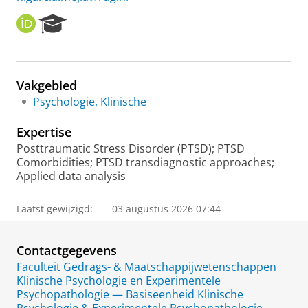
O
R
R
e
C
s
I
e
D
a
Vakgebied
r
Psychologie, Klinische
c
h
Expertise
P
o
Posttraumatic Stress Disorder (PTSD); PTSD
r
Comorbidities; PTSD transdiagnostic approaches;
t
Applied data analysis
a
l
Laatst gewijzigd:
03 augustus 2026 07:44
Contactgegevens
Faculteit Gedrags- & Maatschappijwetenschappen
Klinische Psychologie en Experimentele
Psychopathologie — Basiseenheid Klinische