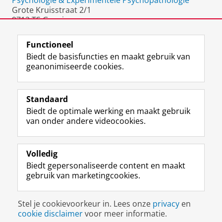
Psychologie & Experimentele Psychopathologie
Grote Kruisstraat 2/1
9712 TS Groningen
Nederland
Functioneel
Biedt de basisfuncties en maakt gebruik van
geanonimiseerde cookies.
F
L
R
I
Y
Volg de RUG
a
i
S
n
o
Standaard
c
n
S
s
u
Biedt de optimale werking en maakt gebruik
e
k
-
t
T
Studiekiezers
van onder andere videocookies.
b
e
f
a
u
Maatschappij/bedrijven
o
d
e
g
b
o
I
e
r
e
Alumni
k
n
d
a
-
Volledig
p
-
R
m
k
Biedt gepersonaliseerde content en maakt
Over ons
a
p
i
-
a
gebruik van marketingcookies.
g
a
j
a
n
i
g
k
c
a
Disclaimer & Copyright
Privacy
Cookies
n
i
s
c
a
Stel je cookievoorkeur in. Lees onze
privacy
en
Inloggen
a
n
u
o
l
cookie disclaimer
voor meer informatie.