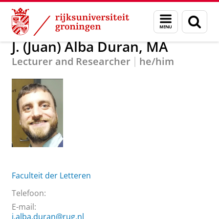
Skip
Skip
Over ons
J. (Juan) Alba Duran, MA
Menu
Zoek
to
to
en
Content
Navigation
zoeken
J. (Juan) Alba Duran, MA
Lecturer and Researcher
he/him
Faculteit der Letteren
Telefoon:
E-mail:
j.alba.duran@rug.nl