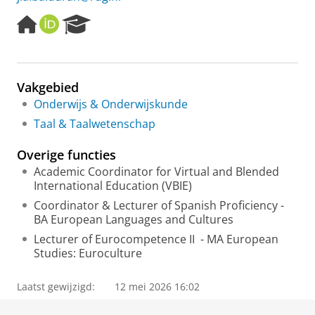
H
O
R
o
R
e
m
C
s
e
I
e
p
D
a
Vakgebied
a
r
Onderwijs & Onderwijskunde
g
c
e
h
Taal & Taalwetenschap
P
o
Overige functies
r
Academic Coordinator for Virtual and Blended
t
International Education (VBIE)
a
l
Coordinator & Lecturer of Spanish Proficiency -
BA European Languages and Cultures
Lecturer of Eurocompetence II - MA European
Studies: Euroculture
Laatst gewijzigd:
12 mei 2026 16:02