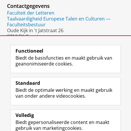
Contactgegevens
Faculteit der Letteren
Taalvaardigheid Europese Talen en Culturen —
Faculteitsbestuur
Oude Kijk in 't Jatstraat 26
9712 EK Groningen
Nederland
Functioneel
Biedt de basisfuncties en maakt gebruik van
geanonimiseerde cookies.
F
L
R
I
Y
Volg de RUG
a
i
S
n
o
Standaard
c
n
S
s
u
Biedt de optimale werking en maakt gebruik
e
k
-
t
T
Studiekiezers
van onder andere videocookies.
b
e
f
a
u
Maatschappij/bedrijven
o
d
e
g
b
o
I
e
r
e
Alumni
k
n
d
a
-
Volledig
p
-
R
m
k
Biedt gepersonaliseerde content en maakt
Over ons
a
p
i
-
a
gebruik van marketingcookies.