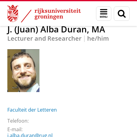
Skip
Skip
Over ons
J. (Juan) Alba Duran, MA
Menu
Zoek
to
to
en
Content
Navigation
zoeken
J. (Juan) Alba Duran, MA
Lecturer and Researcher
he/him
Faculteit der Letteren
Telefoon:
E-mail:
j.alba.duran@rug.nl