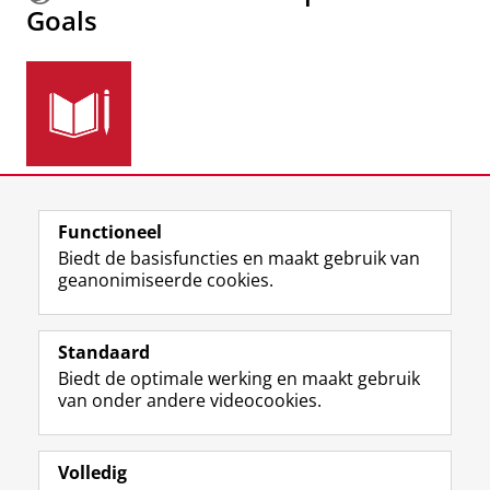
Goals
Meer informatie over de
Sustainable Development
Functioneel
Goals.
Biedt de basisfuncties en maakt gebruik van
geanonimiseerde cookies.
F
L
R
I
Y
Volg de RUG
a
i
S
n
o
Standaard
c
n
S
s
u
Biedt de optimale werking en maakt gebruik
e
k
-
t
T
Studiekiezers
van onder andere videocookies.
b
e
f
a
u
Maatschappij/bedrijven
o
d
e
g
b
o
I
e
r
e
Alumni
k
n
d
a
-
Volledig