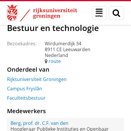
Skip
Skip
Over ons
Praktische zaken
Waar vindt u ons
Menu
Zoek
to
to
en
Content
Navigation
zoeken
Bestuur en technologie
Bezoekadres:
Wirdumerdijk 34
8911 CE Leeuwarden
Nederland
route
Onderdeel van
Rijksuniversiteit Groningen
Campus Fryslân
Faculteitsbestuur
Medewerkers
Berg, prof. dr. C.F. van den
Hoogleraar Publieke Instituties en Openbaar