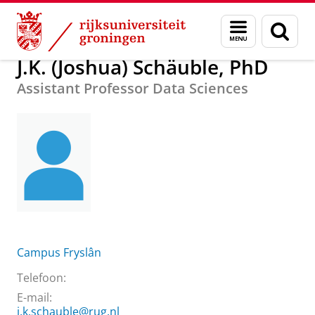
Skip
Skip
Over ons
J.K. (Joshua) Schäuble, PhD
Menu
Zoek
to
to
en
Content
Navigation
zoeken
J.K. (Joshua) Schäuble, PhD
Assistant Professor Data Sciences
Campus Fryslân
Telefoon:
E-mail:
j.k.schauble@rug.nl