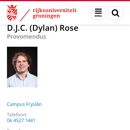
Skip
Skip
Over ons
D.J.C. (Dylan) Rose
Menu
Zoek
to
to
en
Content
Navigation
zoeken
D.J.C. (Dylan) Rose
Provomendus
Campus Fryslân
Telefoon:
06 4527 1441