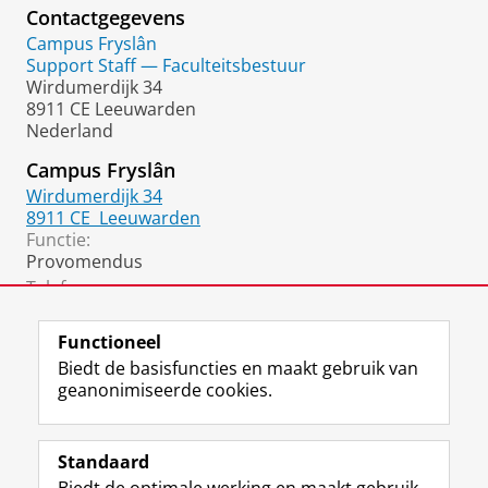
Contactgegevens
Campus Fryslân
Support Staff — Faculteitsbestuur
Wirdumerdijk 34
8911 CE Leeuwarden
Nederland
Campus Fryslân
Wirdumerdijk 34
8911 CE
Leeuwarden
Functie:
Provomendus
Telefoon:
06 4527 1441
Functioneel
Biedt de basisfuncties en maakt gebruik van
geanonimiseerde cookies.
F
L
R
I
Y
Volg de RUG
a
i
S
n
o
Standaard
c
n
S
s
u