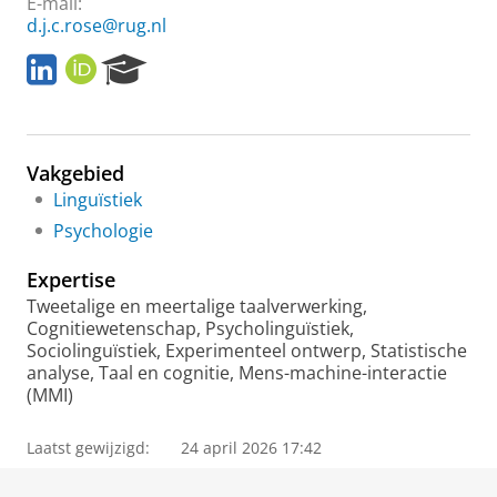
E-mail:
d.j.c.rose@rug.nl
L
O
R
i
R
e
n
C
s
k
I
e
e
D
a
Vakgebied
d
r
I
c
Linguïstiek
n
h
Psychologie
P
o
Expertise
r
Tweetalige en meertalige taalverwerking,
t
Cognitiewetenschap, Psycholinguïstiek,
a
Sociolinguïstiek, Experimenteel ontwerp, Statistische
l
analyse, Taal en cognitie, Mens-machine-interactie
(MMI)
Laatst gewijzigd:
24 april 2026 17:42