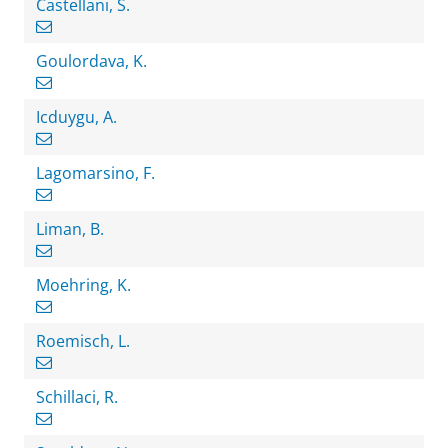
Castellani, S.
Goulordava, K.
Icduygu, A.
Lagomarsino, F.
Liman, B.
Moehring, K.
Roemisch, L.
Schillaci, R.