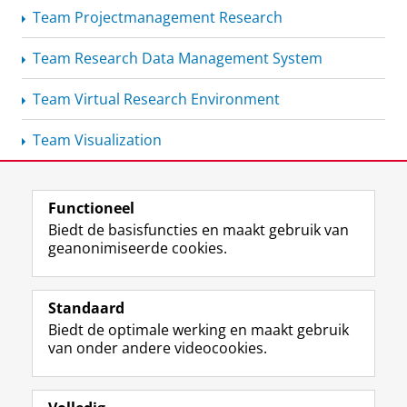
Team
Projectmanagement
Research
Team Research Data Management System
Team Virtual Research Environment
Team Visualization
Functioneel
View this page in:
English
Biedt de basisfuncties en maakt gebruik van
geanonimiseerde cookies.
F
L
R
I
Y
Volg de RUG
a
i
S
n
o
Standaard
c
n
S
s
u
Biedt de optimale werking en maakt gebruik
e
k
-
t
T
Studiekiezers
van onder andere videocookies.
b
e
f
a
u
Maatschappij/bedrijven
o
d
e
g
b
o
I
e
r
e
Alumni
k
n
d
a
-