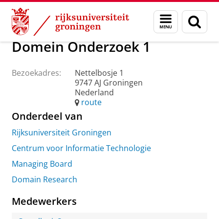
Skip
Skip
Over ons
Praktische zaken
Waar vindt u ons
Menu
Zoek
to
to
en
Content
Navigation
zoeken
Domein Onderzoek 1
Bezoekadres:
Nettelbosje 1
9747 AJ Groningen
Nederland
route
Onderdeel van
Rijksuniversiteit Groningen
Centrum voor Informatie Technologie
Managing Board
Domain Research
Medewerkers