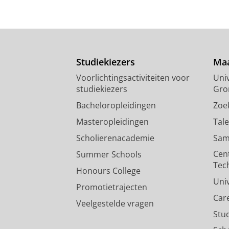
Studiekiezers
Maa
Voorlichtingsactiviteiten voor
Univ
studiekiezers
Gro
Bacheloropleidingen
Zoe
Masteropleidingen
Tal
Scholierenacademie
Sam
Cen
Summer Schools
Tec
Honours College
Uni
Promotietrajecten
Car
Veelgestelde vragen
Stu