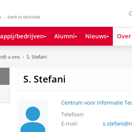
C
s - sterk in techniek
appij/bedrijven
Alumni
Nieuws
Over
ndt u ons
S. Stefani
S. Stefani
Centrum voor Informatie Te
Telefoon:
E-mail:
s.stefani@r