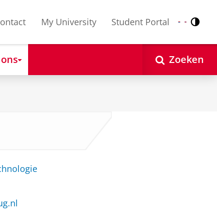
ontact
My University
Student Portal
Contr
Nederlands
English
 ons
Zoeken
chnologie
ug.nl