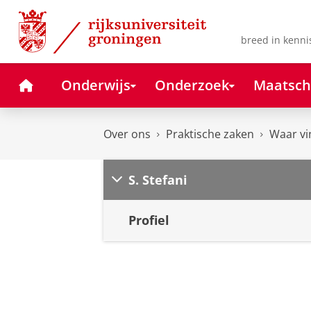
Skip
Skip
to
to
Content
Navigation
breed in kenni
Home
Onderwijs
Onderzoek
Maatsch
Over ons
Praktische zaken
Waar vi
S. Stefani
Profiel