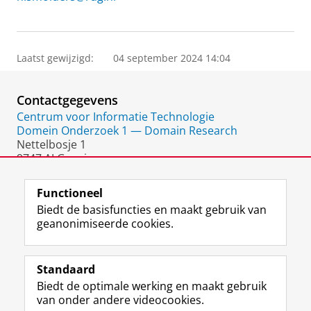
Laatst gewijzigd:
04 september 2024 14:04
Contactgegevens
Centrum voor Informatie Technologie
Domein Onderzoek 1 — Domain Research
Nettelbosje 1
9747 AJ Groningen
Nederland
Functioneel
Biedt de basisfuncties en maakt gebruik van
geanonimiseerde cookies.
F
L
R
I
Y
Volg de RUG
a
i
S
n
o
Standaard
c
n
S
s
u
Biedt de optimale werking en maakt gebruik
e
k
-
t
T
Studiekiezers
van onder andere videocookies.
b
e
f
a
u