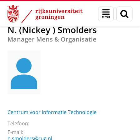
Skip
Skip
Over ons
N. (Nickey ) Smolders
Menu
Zoek
to
to
en
Content
Navigation
zoeken
N. (Nickey ) Smolders
Manager Mens & Organisatie
Centrum voor Informatie Technologie
Telefoon:
E-mail:
n.smolders@rug.nl