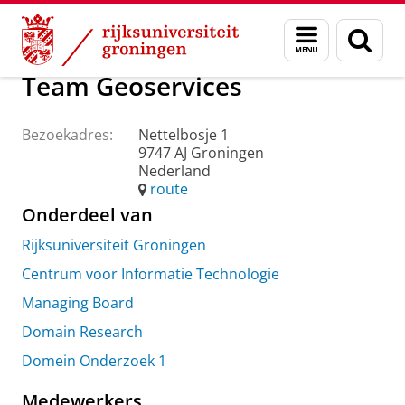
Skip
Skip
Over ons
Praktische zaken
Waar vindt u ons
Menu
Zoek
to
to
en
Content
Navigation
zoeken
Team Geoservices
Bezoekadres:
Nettelbosje 1
9747 AJ Groningen
Nederland
route
Onderdeel van
Rijksuniversiteit Groningen
Centrum voor Informatie Technologie
Managing Board
Domain Research
Domein Onderzoek 1
Medewerkers