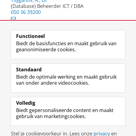
Tsyganov, A., Dr
(Database) Beheerder ICT / DBA
050 36 39200
Functioneel
View this page in:
English
Biedt de basisfuncties en maakt gebruik van
geanonimiseerde cookies.
F
L
R
I
Y
Volg de RUG
a
i
S
n
o
Standaard
c
n
S
s
u
Biedt de optimale werking en maakt gebruik
e
k
-
t
T
Studiekiezers
van onder andere videocookies.
b
e
f
a
u
Maatschappij/bedrijven
o
d
e
g
b
o
I
e
r
e
Alumni
k
n
d
a
-
Volledig
p
-
R
m
k
Biedt gepersonaliseerde content en maakt
Over ons
a
p
i
-
a
gebruik van marketingcookies.
g
a
j
a
n
i
g
k
c
a
Disclaimer & Copyright
Privacy
Cookies
n
i
s
c
a
Stel je cookievoorkeur in. Lees onze
privacy
en