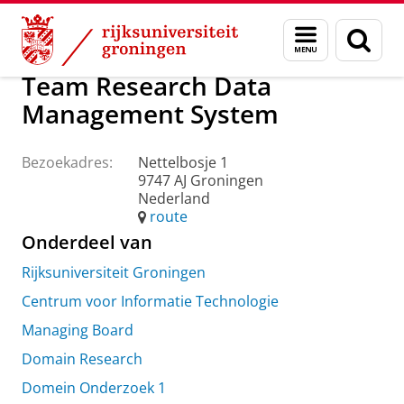
Skip
Skip
Over ons
Praktische zaken
Waar vindt u ons
Menu
Zoek
to
to
en
Content
Navigation
zoeken
Team Research Data
Management System
Bezoekadres:
Nettelbosje 1
9747 AJ Groningen
Nederland
route
Onderdeel van
Rijksuniversiteit Groningen
Centrum voor Informatie Technologie
Managing Board
Domain Research
Domein Onderzoek 1