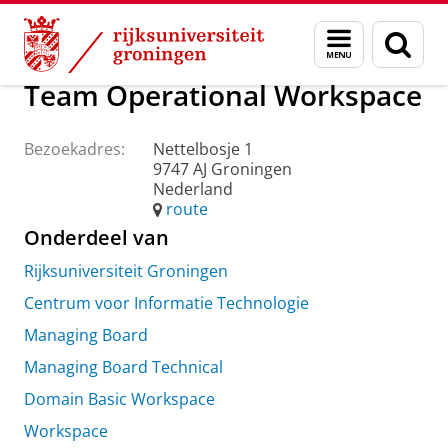
Skip
Skip
Over ons
Praktische zaken
Waar vindt u ons
Menu
Zoek
to
to
en
Content
Navigation
zoeken
Team Operational Workspace
Bezoekadres:
Nettelbosje 1
9747 AJ Groningen
Nederland
route
Onderdeel van
Rijksuniversiteit Groningen
Centrum voor Informatie Technologie
Managing Board
Managing Board Technical
Domain Basic Workspace
Workspace