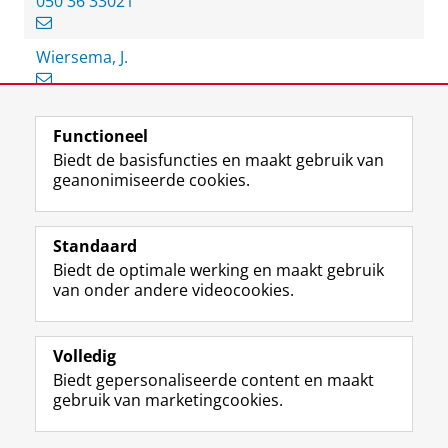
050 36 33021
Wiersema, J.
Functioneel
View this page in:
English
Biedt de basisfuncties en maakt gebruik van
geanonimiseerde cookies.
F
L
R
I
Y
Volg de RUG
a
i
S
n
o
Standaard
c
n
S
s
u
Biedt de optimale werking en maakt gebruik
e
k
-
t
T
Studiekiezers
van onder andere videocookies.
b
e
f
a
u
Maatschappij/bedrijven
o
d
e
g
b
o
I
e
r
e
Alumni
k
n
d
a
-
Volledig
p
-
R
m
k
Biedt gepersonaliseerde content en maakt
Over ons
a
p
i
-
a
gebruik van marketingcookies.
g
a
j
a
n
i
g
k
c
a