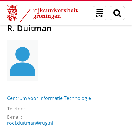
Skip
Skip
Over ons
R. Duitman
Menu
Zoek
to
to
en
Content
Navigation
zoeken
R. Duitman
Centrum voor Informatie Technologie
Telefoon:
E-mail:
roel.duitman@rug.nl