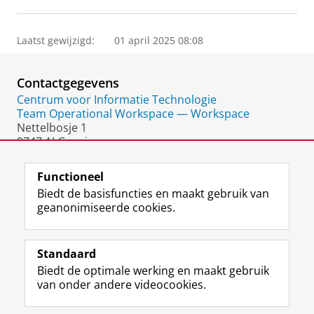
Laatst gewijzigd:
01 april 2025 08:08
Contactgegevens
Centrum voor Informatie Technologie
Team Operational Workspace — Workspace
Nettelbosje 1
9747 AJ Groningen
Nederland
Functioneel
Biedt de basisfuncties en maakt gebruik van
geanonimiseerde cookies.
F
L
R
I
Y
Volg de RUG
a
i
S
n
o
Standaard
c
n
S
s
u
Biedt de optimale werking en maakt gebruik
e
k
-
t
T
Studiekiezers
van onder andere videocookies.
b
e
f
a
u
Maatschappij/bedrijven
o
d
e
g
b