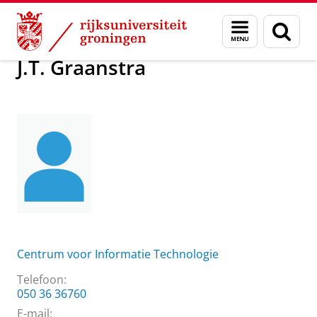
Skip
Skip
Over ons
J.T. Graanstra
Menu
Zoek
to
to
en
Content
Navigation
zoeken
J.T. Graanstra
Centrum voor Informatie Technologie
Telefoon:
050 36 36760
E-mail: