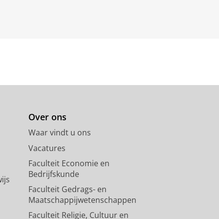
Over ons
Waar vindt u ons
Vacatures
Faculteit Economie en
Bedrijfskunde
ijs
Faculteit Gedrags- en
Maatschappijwetenschappen
Faculteit Religie, Cultuur en