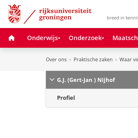
Skip
Skip
to
to
Content
Navigation
breed in kenni
Home
Onderwijs
Onderzoek
Maatsch
Over ons
Praktische zaken
Waar vi
G.J. (Gert-Jan ) Nijhof
Profiel