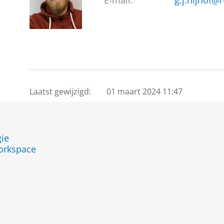
E-mail:
g.j.nijhof@r
Laatst gewijzigd:
01 maart 2024 11:47
ie
orkspace