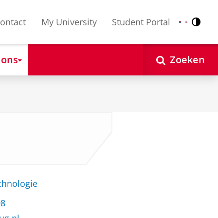
ontact
My University
Student Portal
Contr
Nederlands
English
 ons
Zoeken
chnologie
08