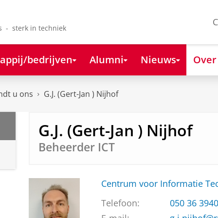
C
s - sterk in techniek
appij/bedrijven
Alumni
Nieuws
Over
ndt u ons
G.J. (Gert-Jan ) Nijhof
G.J. (Gert-Jan ) Nijhof
Beheerder ICT
Centrum voor Informatie Te
Telefoon:
050 36 394