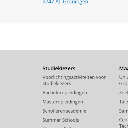
9747 AJ
Groningen
Studiekiezers
Maa
Voorlichtingsactiviteiten voor
Univ
studiekiezers
Gro
Bacheloropleidingen
Zoe
Masteropleidingen
Tal
Scholierenacademie
Sam
Cen
Summer Schools
Tec