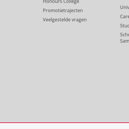
Honours College
Uni
Promotietrajecten
Car
Veelgestelde vragen
Stu
Sch
Sam