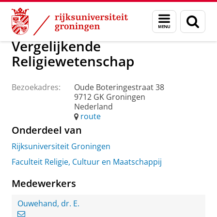
Skip
Skip
Over ons
Praktische zaken
Waar vindt u ons
Menu
Zoek
to
to
en
Content
Navigation
zoeken
Vergelijkende
Religiewetenschap
Bezoekadres:
Oude Boteringestraat 38
9712 GK Groningen
Nederland
route
Onderdeel van
Rijksuniversiteit Groningen
Faculteit Religie, Cultuur en Maatschappij
Medewerkers
Ouwehand, dr. E.