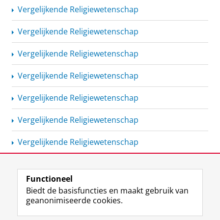
Vergelijkende
Religiewetenschap
Vergelijkende
Religiewetenschap
Vergelijkende
Religiewetenschap
Vergelijkende
Religiewetenschap
Vergelijkende
Religiewetenschap
Vergelijkende
Religiewetenschap
Vergelijkende
Religiewetenschap
Functioneel
View this page in:
English
Biedt de basisfuncties en maakt gebruik van
geanonimiseerde cookies.
F
L
R
I
Y
Volg de RUG