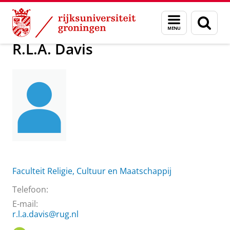
Skip
Skip
Over ons
R.L.A. Davis
Menu
Zoek
to
to
en
Content
Navigation
zoeken
R.L.A. Davis
Faculteit Religie, Cultuur en Maatschappij
Telefoon:
E-mail:
r.l.a.davis@rug.nl