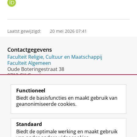
O
R
C
I
D
Laatst gewijzigd:
20 mei 2026 07:41
Contactgegevens
Faculteit Religie, Cultuur en Maatschappij
Faculteit Algemeen
Oude Boteringestraat 38
9712 GK Groningen
Nederland
Functioneel
Biedt de basisfuncties en maakt gebruik van
geanonimiseerde cookies.
F
L
R
I
Y
Volg de RUG
a
i
S
n
o
Standaard
c
n
S
s
u
Biedt de optimale werking en maakt gebruik
e
k
-
t
T
Studiekiezers