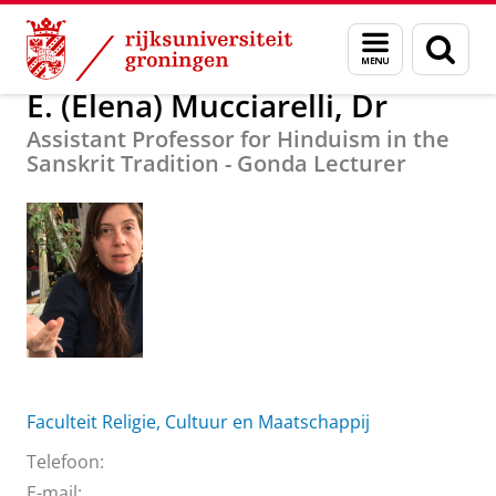
Skip
Skip
Over ons
E. (Elena) Mucciarelli, Dr
Menu
Zoek
to
to
en
Content
Navigation
zoeken
E. (Elena) Mucciarelli, Dr
Assistant Professor for Hinduism in the
Sanskrit Tradition - Gonda Lecturer
Faculteit Religie, Cultuur en Maatschappij
Telefoon:
E-mail: