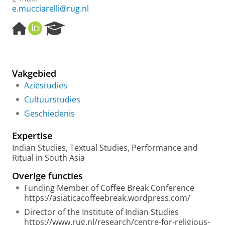
e.mucciarelli@rug.nl
H
O
R
o
R
e
m
C
s
e
I
e
p
D
a
Vakgebied
a
r
Aziëstudies
g
c
e
h
Cultuurstudies
P
Geschiedenis
o
r
Expertise
t
a
Indian Studies, Textual Studies, Performance and
l
Ritual in South Asia
Overige functies
Funding Member of Coffee Break Conference
https://asiaticacoffeebreak.wordpress.com/
Director of the Institute of Indian Studies
https://www.rug.nl/research/centre-for-religious-