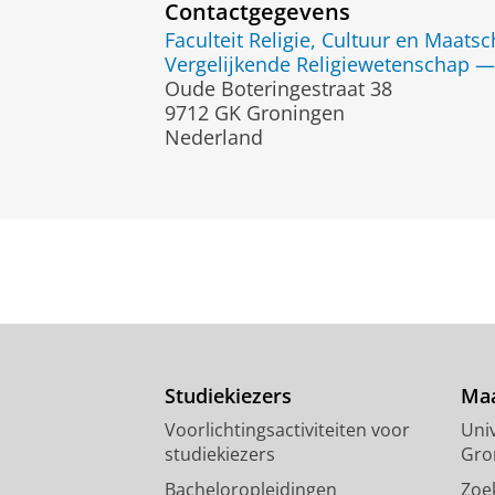
Contactgegevens
Faculteit Religie, Cultuur en Maatsc
Vergelijkende Religiewetenschap —
Oude Boteringestraat 38
9712 GK Groningen
Nederland
Studiekiezers
Maa
Voorlichtingsactiviteiten voor
Univ
studiekiezers
Gro
Bacheloropleidingen
Zoe