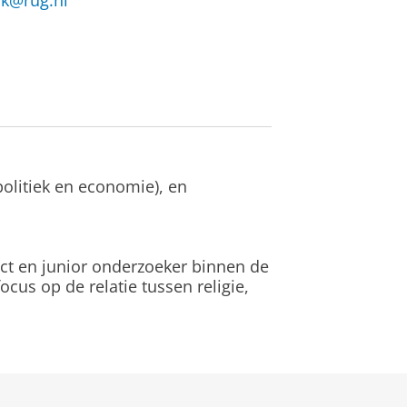
jk@rug.nl
politiek en economie), en
ect en junior onderzoeker binnen de
ocus op de relatie tussen religie,