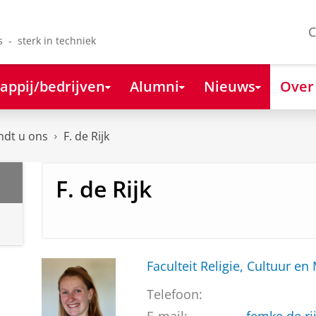
C
s - sterk in techniek
appij/bedrijven
Alumni
Nieuws
Over
ndt u ons
F. de Rijk
F. de Rijk
Faculteit Religie, Cultuur en
Telefoon: