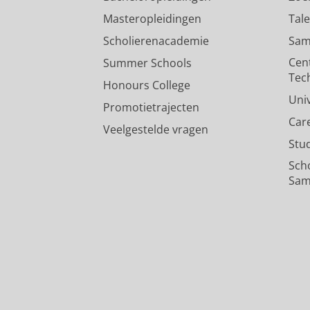
Masteropleidingen
Tal
Scholierenacademie
Sam
Cen
Summer Schools
Tec
Honours College
Uni
Promotietrajecten
Car
Veelgestelde vragen
Stu
Sch
Sam