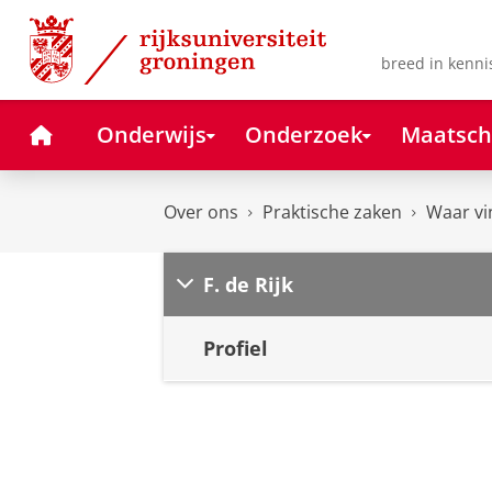
Skip
Skip
to
to
Content
Navigation
breed in kenni
Home
Onderwijs
Onderzoek
Maatsch
Over ons
Praktische zaken
Waar vi
F. de Rijk
Profiel