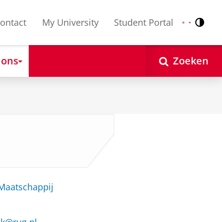
ontact
My University
Student Portal
Contr
Nederlands
English
 ons
Zoeken
 Maatschappij