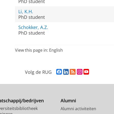
PhD student
Li, K.H.
PhD student
Schokker, A.Z.
PhD student
View this page in:
English
F
L
R
I
Y
Volg de RUG
a
i
S
n
o
c
n
S
s
u
e
k
-
t
T
b
e
f
a
u
o
d
e
g
b
tschappij/bedrijven
Alumni
o
I
e
r
e
ersiteitsbibliotheek
Alumni activiteiten
k
n
d
a
-