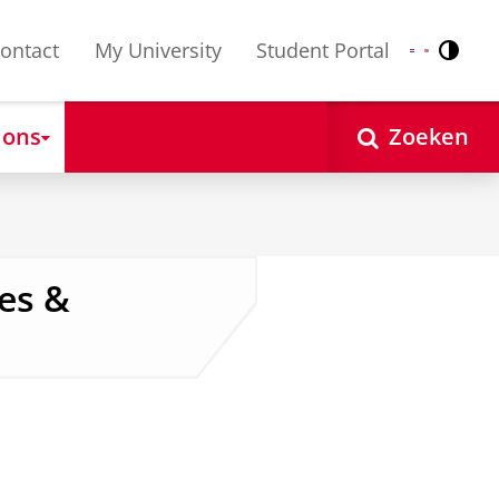
ontact
My University
Student Portal
Contr
Nederlands
English
 ons
Zoeken
ies &