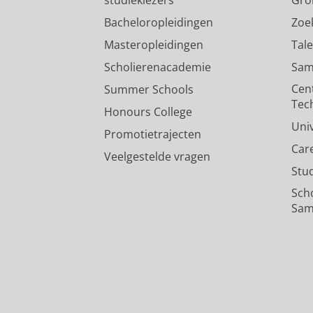
studiekiezers
Gro
Bacheloropleidingen
Zoe
Masteropleidingen
Tal
Scholierenacademie
Sam
Cen
Summer Schools
Tec
Honours College
Uni
Promotietrajecten
Car
Veelgestelde vragen
Stu
Sch
Sam