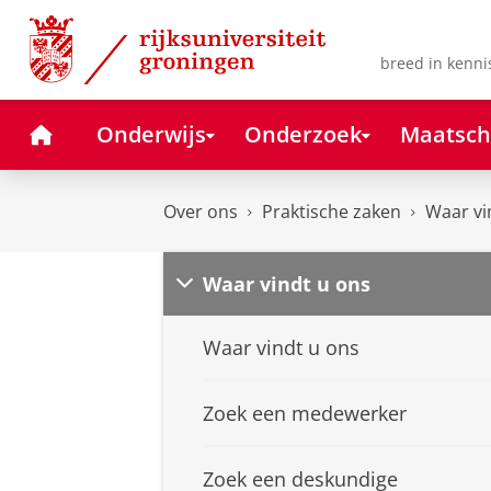
Skip
Skip
to
to
Content
Navigation
breed in kenni
Home
Onderwijs
Onderzoek
Maatsch
Over ons
Praktische zaken
Waar vi
Waar vindt u ons
Waar vindt u ons
Zoek een medewerker
Zoek een deskundige