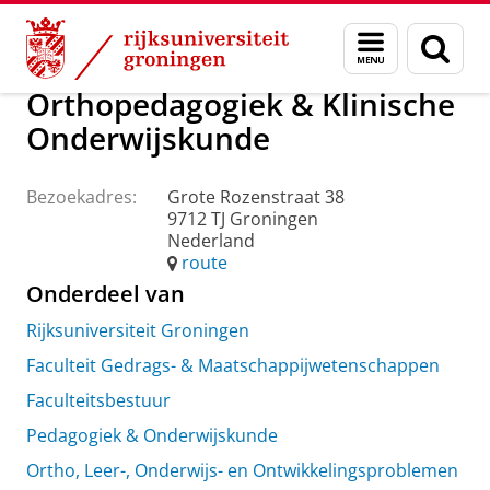
Skip
Skip
Over ons
Praktische zaken
Waar vindt u ons
Menu
Zoek
to
to
en
Content
Navigation
zoeken
Orthopedagogiek & Klinische
Onderwijskunde
Bezoekadres:
Grote Rozenstraat 38
9712 TJ Groningen
Nederland
route
Onderdeel van
Rijksuniversiteit Groningen
Faculteit Gedrags- & Maatschappijwetenschappen
Faculteitsbestuur
Pedagogiek & Onderwijskunde
Ortho, Leer-, Onderwijs- en Ontwikkelingsproblemen