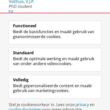
Velthuis, V.J.P.
PhD student
Functioneel
View this page in:
English
Biedt de basisfuncties en maakt gebruik van
geanonimiseerde cookies.
F
L
R
I
Y
Volg de RUG
a
i
S
n
o
Standaard
c
n
S
s
u
Biedt de optimale werking en maakt gebruik
e
k
-
t
T
Studiekiezers
van onder andere videocookies.
b
e
f
a
u
Maatschappij/bedrijven
o
d
e
g
b
o
I
e
r
e
Alumni
k
n
d
a
-
Volledig
p
-
R
m
k
Biedt gepersonaliseerde content en maakt
Over ons
a
p
i
-
a
gebruik van marketingcookies.
g
a
j
a
n
i
g
k
c
a
Disclaimer & Copyright
Privacy
Cookies
n
i
s
c
a
Stel je cookievoorkeur in. Lees onze
privacy
en
Inloggen
a
n
u
o
l
cookie disclaimer
voor meer informatie.