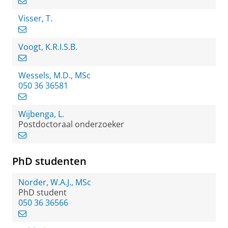
Visser, T.
Voogt, K.R.I.S.B.
Wessels, M.D., MSc
050 36 36581
Wijbenga, L.
Postdoctoraal onderzoeker
PhD studenten
Norder, W.A.J., MSc
PhD student
050 36 36566