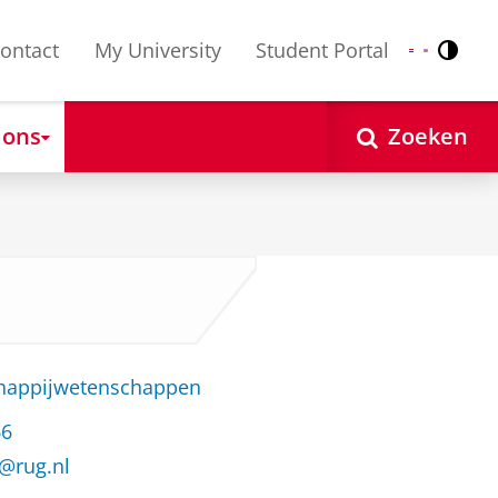
ontact
My University
Student Portal
Contr
Nederlands
English
 ons
Zoeken
chappijwetenschappen
66
r@rug.nl