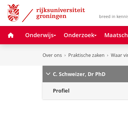
Skip
Skip
to
to
Content
Navigation
breed in kenni
Home
Onderwijs
Onderzoek
Maatsch
Over ons
Praktische zaken
Waar vi
C. Schweizer, Dr PhD
Profiel