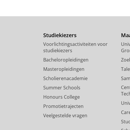
Studiekiezers
Maa
Voorlichtingsactiviteiten voor
Univ
studiekiezers
Gro
Bacheloropleidingen
Zoe
Masteropleidingen
Tal
Scholierenacademie
Sam
Cen
Summer Schools
Tec
Honours College
Uni
Promotietrajecten
Car
Veelgestelde vragen
Stu