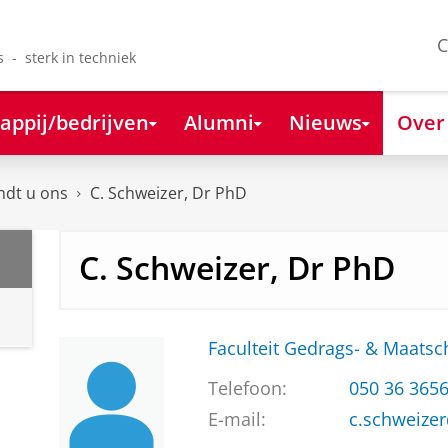
C
s - sterk in techniek
appij/bedrijven
Alumni
Nieuws
Over
ndt u ons
C. Schweizer, Dr PhD
C. Schweizer, Dr PhD
Faculteit Gedrags- & Maats
Telefoon:
050 36 365
E-mail:
c.schweize