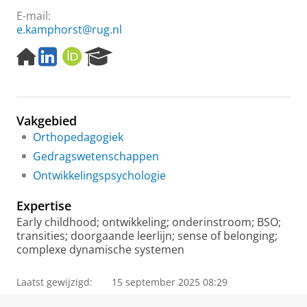
E-mail:
e.kamphorst@rug.nl
H
L
O
R
o
i
R
e
m
n
C
s
e
k
I
e
p
e
D
a
Vakgebied
a
d
r
g
I
c
Orthopedagogiek
e
n
h
Gedragswetenschappen
P
Ontwikkelingspsychologie
o
r
Expertise
t
a
Early childhood; ontwikkeling; onderinstroom; BSO;
l
transities; doorgaande leerlijn; sense of belonging;
complexe dynamische systemen
Laatst gewijzigd:
15 september 2025 08:29