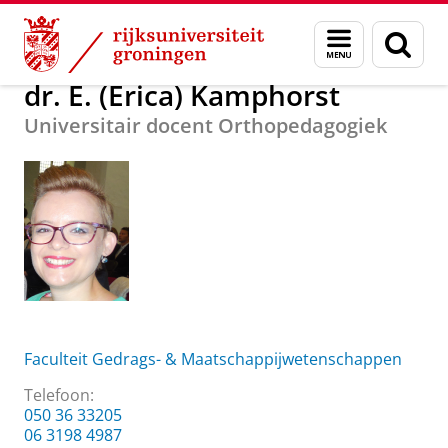
Skip
Skip
Over ons
dr. E. (Erica) Kamphorst
Menu
Zoek
to
to
en
Content
Navigation
zoeken
dr. E. (Erica) Kamphorst
Universitair docent Orthopedagogiek
Faculteit Gedrags- & Maatschappijwetenschappen
Telefoon:
050 36 33205
06 3198 4987