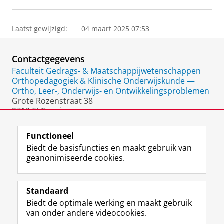
Laatst gewijzigd:
04 maart 2025 07:53
Contactgegevens
Faculteit Gedrags- & Maatschappijwetenschappen
Orthopedagogiek & Klinische Onderwijskunde —
Ortho, Leer-, Onderwijs- en Ontwikkelingsproblemen
Grote Rozenstraat 38
9712 TJ Groningen
Nederland
Functioneel
Biedt de basisfuncties en maakt gebruik van
geanonimiseerde cookies.
F
L
R
I
Y
Volg de RUG
a
i
S
n
o
Standaard
c
n
S
s
u
Biedt de optimale werking en maakt gebruik
e
k
-
t
T
Studiekiezers
van onder andere videocookies.
b
e
f
a
u