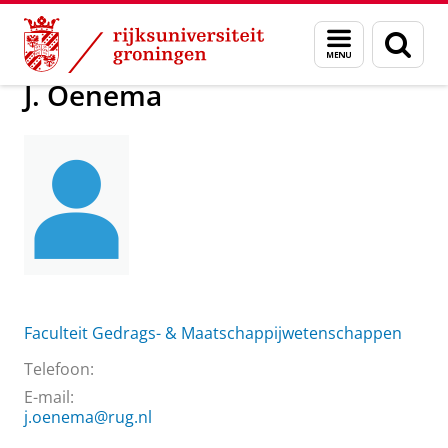
Skip
Skip
Over ons
J. Oenema
Menu
Zoek
to
to
en
Content
Navigation
zoeken
J. Oenema
Faculteit Gedrags- & Maatschappijwetenschappen
Telefoon:
E-mail:
j.oenema@rug.nl