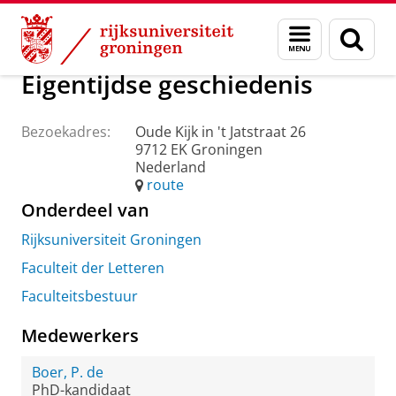
Skip
Skip
Over ons
Praktische zaken
Waar vindt u ons
Menu
Zoek
to
to
en
Content
Navigation
zoeken
Eigentijdse geschiedenis
Bezoekadres:
Oude Kijk in 't Jatstraat 26
9712 EK Groningen
Nederland
route
Onderdeel van
Rijksuniversiteit Groningen
Faculteit der Letteren
Faculteitsbestuur
Medewerkers
Boer, P. de
PhD-kandidaat