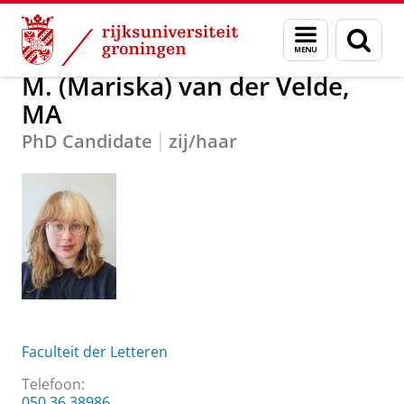
Skip
Skip
Over ons
M. (Mariska) van der Velde, MA
Menu
Zoek
to
to
en
Content
Navigation
zoeken
M. (Mariska) van der Velde,
MA
PhD Candidate
zij/haar
Faculteit der Letteren
Telefoon:
050 36 38986