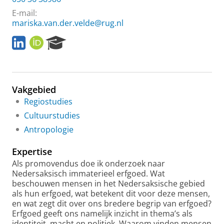
E-mail:
mariska.van.der.velde@rug.nl
L
O
R
i
R
e
n
C
s
k
I
e
e
D
a
Vakgebied
d
r
I
c
Regiostudies
n
h
Cultuurstudies
P
Antropologie
o
r
Expertise
t
a
Als promovendus doe ik onderzoek naar
l
Nedersaksisch immaterieel erfgoed. Wat
beschouwen mensen in het Nedersaksische gebied
als hun erfgoed, wat betekent dit voor deze mensen,
en wat zegt dit over ons bredere begrip van erfgoed?
Erfgoed geeft ons namelijk inzicht in thema’s als
identiteit, macht en politiek. Waarom vinden mensen