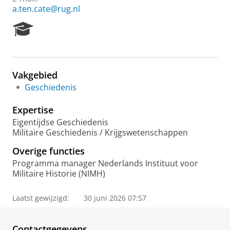
a.ten.cate@rug.nl
R
e
s
e
a
Vakgebied
r
Geschiedenis
c
h
Expertise
P
o
Eigentijdse Geschiedenis
r
Militaire Geschiedenis / Krijgswetenschappen
t
Overige functies
a
l
Programma manager Nederlands Instituut voor
Militaire Historie (NIMH)
Laatst gewijzigd:
30 juni 2026 07:57
Contactgegevens