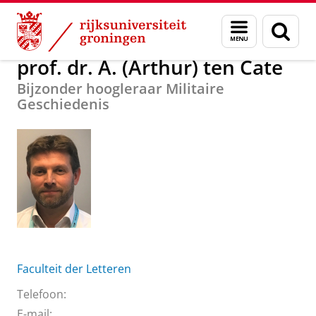
Skip
Skip
Over ons
prof. dr. A. (Arthur) ten Cate
Menu
Zoek
to
to
en
Content
Navigation
zoeken
prof. dr. A. (Arthur) ten Cate
Bijzonder hoogleraar Militaire
Geschiedenis
Faculteit der Letteren
Telefoon:
E-mail: