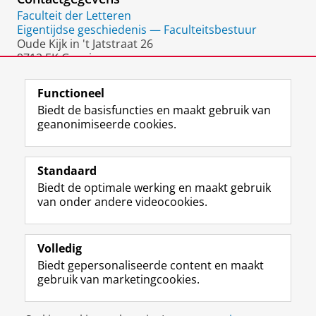
Faculteit der Letteren
Eigentijdse geschiedenis — Faculteitsbestuur
Oude Kijk in 't Jatstraat 26
9712 EK Groningen
Nederland
Functioneel
Biedt de basisfuncties en maakt gebruik van
geanonimiseerde cookies.
F
L
R
I
Y
Volg de RUG
a
i
S
n
o
Standaard
c
n
S
s
u
Biedt de optimale werking en maakt gebruik
e
k
-
t
T
Studiekiezers
van onder andere videocookies.
b
e
f
a
u
Maatschappij/bedrijven
o
d
e
g
b
o
I
e
r
e
Alumni
k
n
d
a
-
Volledig
p
-
R
m
k
Biedt gepersonaliseerde content en maakt
Over ons
a
p
i
-
a
gebruik van marketingcookies.
g
a
j
a
n
i
g
k
c
a
Disclaimer & Copyright
Privacy
Cookies