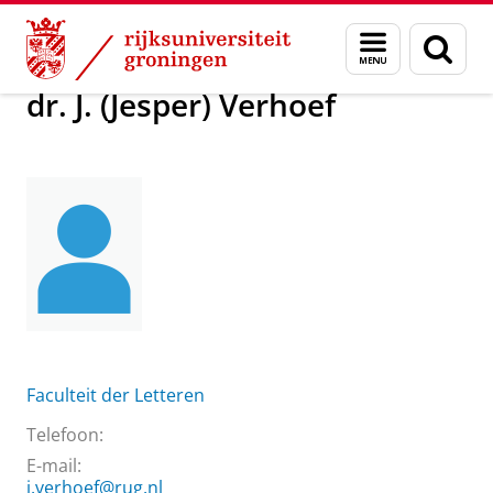
Skip
Skip
Over ons
dr. J. (Jesper) Verhoef
Menu
Zoek
to
to
en
Content
Navigation
zoeken
dr. J. (Jesper) Verhoef
Faculteit der Letteren
Telefoon:
E-mail:
j.verhoef@rug.nl