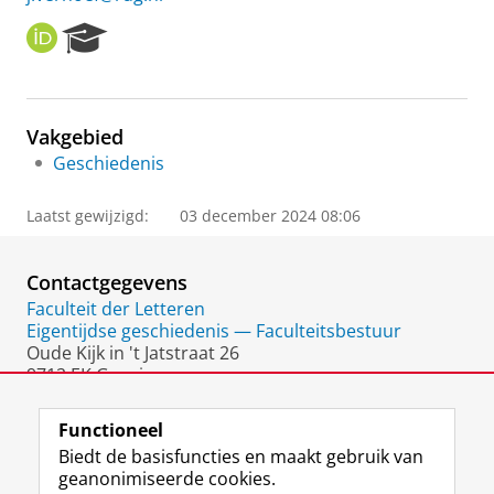
O
R
R
e
C
s
I
e
D
a
Vakgebied
r
Geschiedenis
c
h
P
Laatst gewijzigd:
03 december 2024 08:06
o
r
t
Contactgegevens
a
Faculteit der Letteren
l
Eigentijdse geschiedenis — Faculteitsbestuur
Oude Kijk in 't Jatstraat 26
9712 EK Groningen
Nederland
Functioneel
Biedt de basisfuncties en maakt gebruik van
geanonimiseerde cookies.