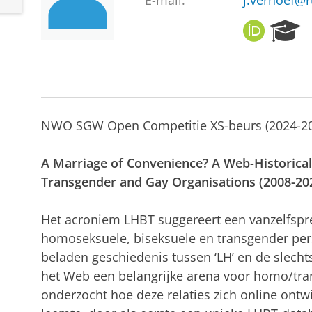
E-mail:
j.verhoef@r
O
R
R
e
C
s
I
e
D
a
r
c
NWO SGW Open Competitie XS-beurs (2024-202
h
P
A Marriage of Convenience? A Web-Historical
o
r
Transgender and Gay Organisations (2008-20
t
a
Het acroniem LHBT suggereert een vanzelfspre
l
homoseksuele, biseksuele en transgender per
beladen geschiedenis tussen ‘LH’ en de slecht
het Web een belangrijke arena voor homo/tran
onderzocht hoe deze relaties zich online ontwi