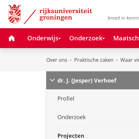
Skip
Skip
to
to
Content
Navigation
breed in kenni
Home
Onderwijs
Onderzoek
Maatsch
Over ons
Praktische zaken
Waar vi
dr. J. (Jesper) Verhoef
Profiel
Onderzoek
Projecten