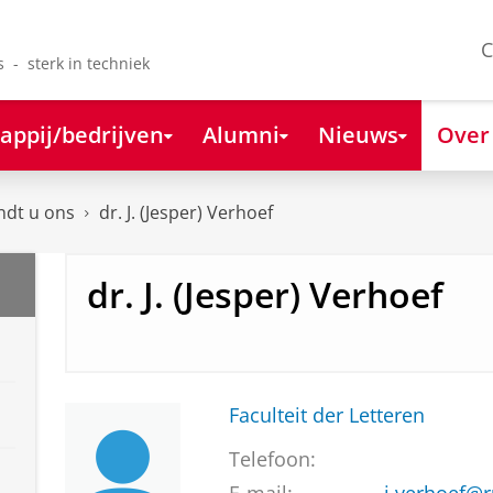
C
s - sterk in techniek
appij/bedrijven
Alumni
Nieuws
Over
ndt u ons
dr. J. (Jesper) Verhoef
dr. J. (Jesper) Verhoef
Faculteit der Letteren
Telefoon: