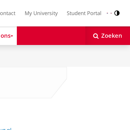
ontact
My University
Student Portal
Contr
Nederlands
English
 ons
Zoeken