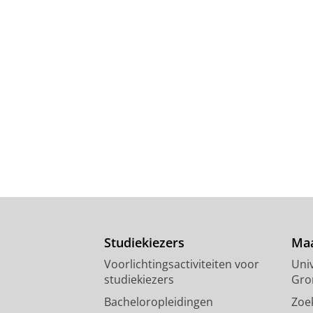
Studiekiezers
Maa
Voorlichtingsactiviteiten voor
Univ
studiekiezers
Gro
Bacheloropleidingen
Zoe