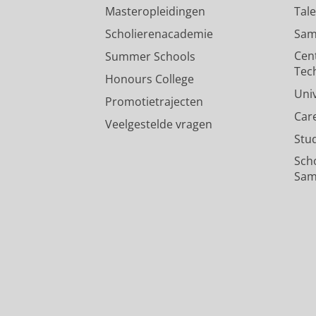
Masteropleidingen
Tal
Scholierenacademie
Sam
Cen
Summer Schools
Tec
Honours College
Uni
Promotietrajecten
Car
Veelgestelde vragen
Stu
Sch
Sam