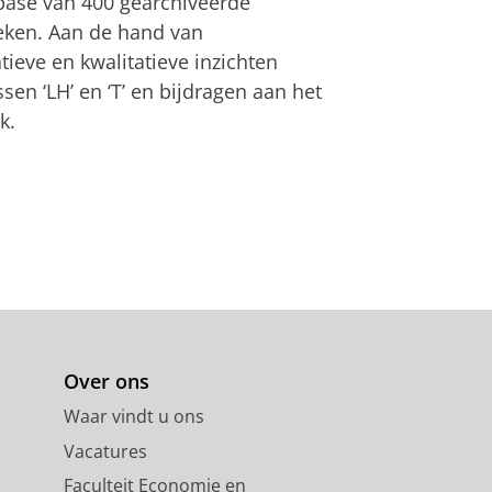
base van 400 gearchiveerde
eken. Aan de hand van
tieve en kwalitatieve inzichten
en ‘LH’ en ‘T’ en bijdragen aan het
k.
Over ons
Waar vindt u ons
Vacatures
Faculteit Economie en