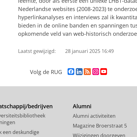
leemte, door als eerste een unieke LHBT-data
Nederlandse websites (2008-2023) te onderzo
hyperlinkanalyses en interviews zal ik kwantita
bieden in de online banden en spanningen tuss
opkomende veld van web-historisch onderzoe
Laatst gewijzigd:
28 januari 2025 16:49
F
L
R
I
Y
Volg de RUG
a
i
S
n
o
c
n
S
s
u
e
k
-
t
T
b
e
f
a
u
o
d
e
g
b
tschappij/bedrijven
Alumni
o
I
e
r
e
ersiteitsbibliotheek
Alumni activiteiten
k
n
d
a
-
ningen
p
-
R
m
k
Magazine Broerstraat 5
a
p
i
-
a
k een deskundige
Wijzigingen doorgeven