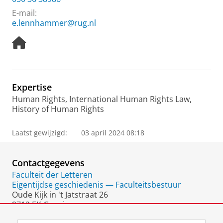
E-mail:
e.lennhammer@rug.nl
H
o
m
e
p
Expertise
a
Human Rights, International Human Rights Law,
g
History of Human Rights
e
Laatst gewijzigd:
03 april 2024 08:18
Contactgegevens
Faculteit der Letteren
Eigentijdse geschiedenis — Faculteitsbestuur
Oude Kijk in 't Jatstraat 26
9712 EK Groningen
Nederland