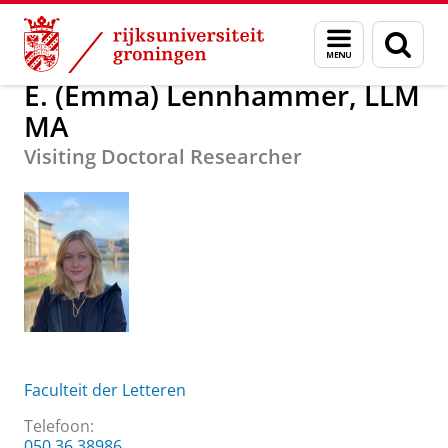
Skip
Skip
Over ons
E. (Emma) Lennhammer, LLM MA
Menu
Zoek
to
to
en
Content
Navigation
zoeken
E. (Emma) Lennhammer, LLM
MA
Visiting Doctoral Researcher
Faculteit der Letteren
Telefoon:
050 36 38986