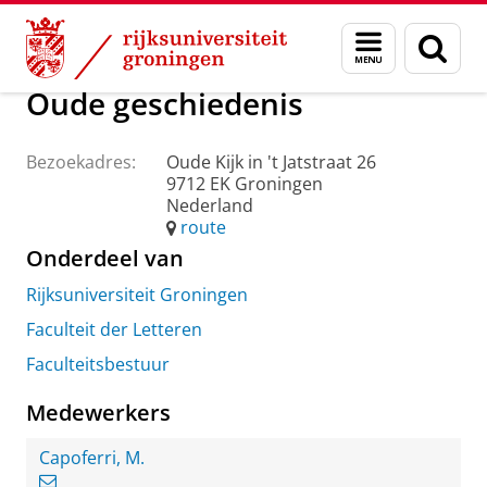
Skip
Skip
Over ons
Praktische zaken
Waar vindt u ons
Menu
Zoek
to
to
en
Content
Navigation
zoeken
Oude geschiedenis
Bezoekadres:
Oude Kijk in 't Jatstraat 26
9712 EK Groningen
Nederland
route
Onderdeel van
Rijksuniversiteit Groningen
Faculteit der Letteren
Faculteitsbestuur
Medewerkers
Capoferri, M.