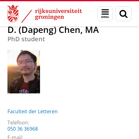
Skip
Skip
Over ons
D. (Dapeng) Chen, MA
Menu
Zoek
to
to
en
Content
Navigation
zoeken
D. (Dapeng) Chen, MA
PhD student
Faculteit der Letteren
Telefoon:
050 36 36968
E-mail: