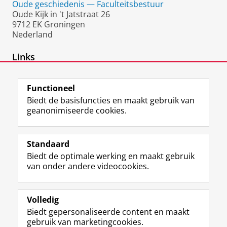
Oude geschiedenis — Faculteitsbestuur
Oude Kijk in 't Jatstraat 26
9712 EK Groningen
Nederland
Links
Academia
Functioneel
Biedt de basisfuncties en maakt gebruik van
geanonimiseerde cookies.
F
L
R
I
Y
Volg de RUG
a
i
S
n
o
Standaard
c
n
S
s
u
Biedt de optimale werking en maakt gebruik
e
k
-
t
T
Studiekiezers
van onder andere videocookies.
b
e
f
a
u
Maatschappij/bedrijven
o
d
e
g
b
o
I
e
r
e
Alumni
k
n
d
a
-
Volledig
p
-
R
m
k
Biedt gepersonaliseerde content en maakt
Over ons
a
p
i
-
a
gebruik van marketingcookies.