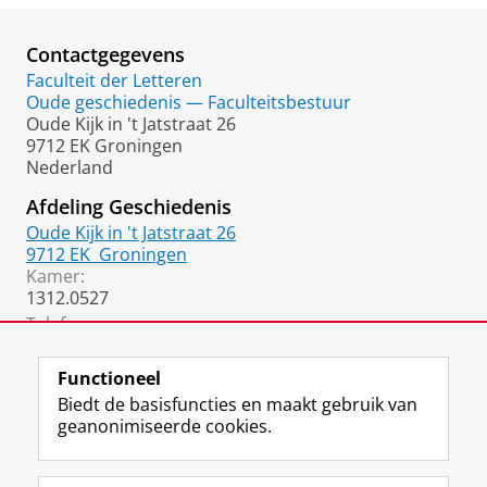
Contactgegevens
Faculteit der Letteren
Oude geschiedenis — Faculteitsbestuur
Oude Kijk in 't Jatstraat 26
9712 EK Groningen
Nederland
Afdeling Geschiedenis
Oude Kijk in 't Jatstraat 26
9712 EK
Groningen
Kamer:
1312.0527
Telefoon:
050 36 38189
Functioneel
Biedt de basisfuncties en maakt gebruik van
geanonimiseerde cookies.
F
L
R
I
Y
Volg de RUG
a
i
S
n
o