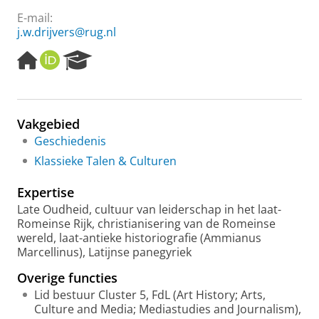
E-mail:
j.w.drijvers@rug.nl
H
O
R
o
R
e
m
C
s
e
I
e
p
D
a
Vakgebied
a
r
Geschiedenis
g
c
e
h
Klassieke Talen & Culturen
P
o
Expertise
r
Late Oudheid, cultuur van leiderschap in het laat-
t
Romeinse Rijk, christianisering van de Romeinse
a
wereld, laat-antieke historiografie (Ammianus
l
Marcellinus), Latijnse panegyriek
Overige functies
Lid bestuur Cluster 5, FdL (Art History; Arts,
Culture and Media; Mediastudies and Journalism),