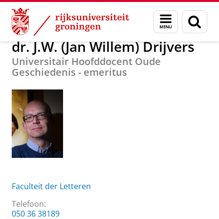
Skip
Skip
Over ons
dr. J.W. (Jan Willem) Drijvers
Menu
Zoek
to
to
en
Content
Navigation
zoeken
dr. J.W. (Jan Willem) Drijvers
Universitair Hoofddocent Oude
Geschiedenis - emeritus
Faculteit der Letteren
Telefoon:
050 36 38189