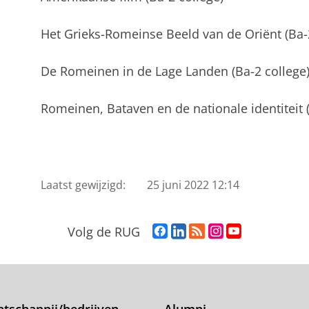
Het Grieks-Romeinse Beeld van de Oriënt (Ba-2
De Romeinen in de Lage Landen (Ba-2 college
Romeinen, Bataven en de nationale identiteit (
Laatst gewijzigd:
25 juni 2022 12:14
F
L
R
I
Y
Volg de RUG
a
i
S
n
o
c
n
S
s
u
e
k
-
t
T
b
e
f
a
u
o
d
e
g
b
tschappij/bedrijven
Alumni