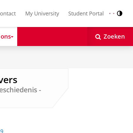
ontact
My University
Student Portal
Contr
Nederlands
English
 ons
Zoeken
jvers
schiedenis -
89