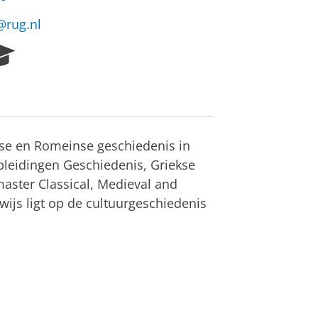
s@rug.nl
R
e
s
e
a
r
ekse en Romeinse geschiedenis in
c
h
pleidingen Geschiedenis, Griekse
P
aster Classical, Medieval and
o
ijs ligt op de cultuurgeschiedenis
r
t
a
l