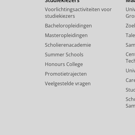
Voorlichtingsactiviteiten voor
Univ
studiekiezers
Gro
Bacheloropleidingen
Zoe
Masteropleidingen
Tal
Scholierenacademie
Sam
Cen
Summer Schools
Tec
Honours College
Uni
Promotietrajecten
Car
Veelgestelde vragen
Stu
Sch
Sam