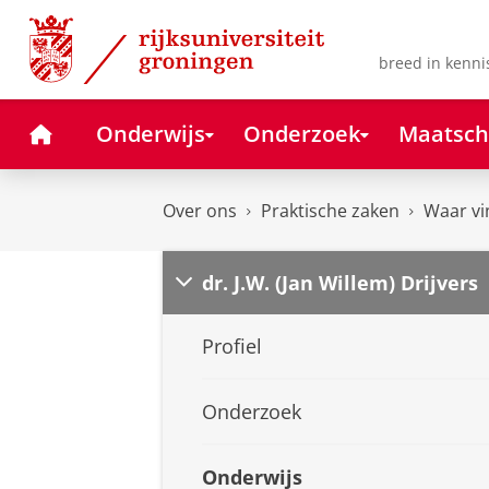
Skip
Skip
to
to
Content
Navigation
breed in kenni
Home
Onderwijs
Onderzoek
Maatsch
Over ons
Praktische zaken
Waar vi
dr. J.W. (Jan Willem) Drijvers
Profiel
Onderzoek
Onderwijs