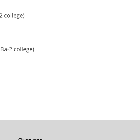
 college)
)
Ba-2 college)
Over ons