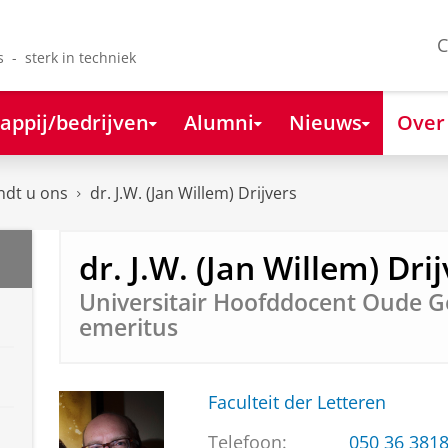
C
s - sterk in techniek
appij/bedrijven
Alumni
Nieuws
Over
ndt u ons
dr. J.W. (Jan Willem) Drijvers
dr. J.W. (Jan Willem) Dri
Universitair Hoofddocent Oude Ge
emeritus
Faculteit der Letteren
Telefoon:
050 36 381