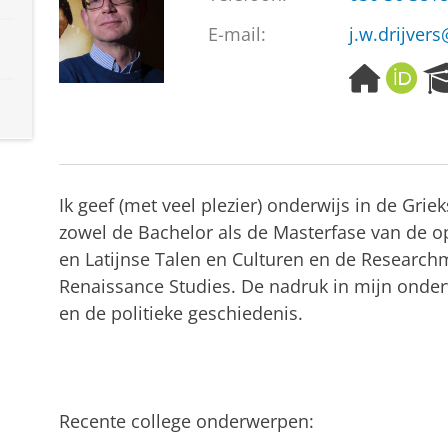
E-mail:
j.w.drijver
H
O
o
R
m
C
e
I
p
D
a
Ik geef (met veel plezier) onderwijs in de Gri
g
e
zowel de Bachelor als de Masterfase van de o
en Latijnse Talen en Culturen en de Researchm
Renaissance Studies. De nadruk in mijn onderw
en de politieke geschiedenis.
Recente college onderwerpen: