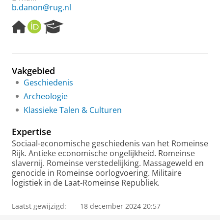
b.danon@rug.nl
H
O
R
o
R
e
m
C
s
e
I
e
p
D
a
Vakgebied
a
r
Geschiedenis
g
c
e
h
Archeologie
P
Klassieke Talen & Culturen
o
r
Expertise
t
a
Sociaal-economische geschiedenis van het Romeinse
l
Rijk. Antieke economische ongelijkheid. Romeinse
slavernij. Romeinse verstedelijking. Massageweld en
genocide in Romeinse oorlogvoering. Militaire
logistiek in de Laat-Romeinse Republiek.
Laatst gewijzigd:
18 december 2024 20:57