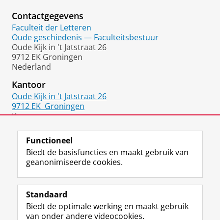
Contactgegevens
Faculteit der Letteren
Oude geschiedenis — Faculteitsbestuur
Oude Kijk in 't Jatstraat 26
9712 EK Groningen
Nederland
Kantoor
Oude Kijk in 't Jatstraat 26
9712 EK
Groningen
Kamer:
1312.0527
Functioneel
Biedt de basisfuncties en maakt gebruik van
geanonimiseerde cookies.
F
L
R
I
Y
Volg de RUG
a
i
S
n
o
Standaard
c
n
S
s
u
Biedt de optimale werking en maakt gebruik
e
k
-
t
T
Studiekiezers
van onder andere videocookies.
b
e
f
a
u