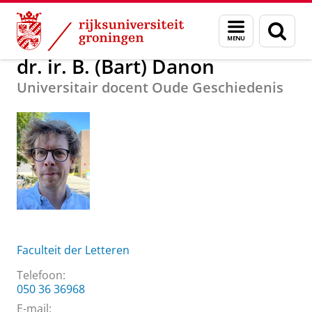
Skip
Skip
Over ons
dr. ir. B. (Bart) Danon
Menu
Zoek
to
to
en
Content
Navigation
zoeken
dr. ir. B. (Bart) Danon
Universitair docent Oude Geschiedenis
Faculteit der Letteren
Telefoon:
050 36 36968
E-mail: