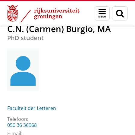
Skip
Skip
Over ons
C.N. (Carmen) Burgio, MA
Menu
Zoek
to
to
en
Content
Navigation
zoeken
C.N. (Carmen) Burgio, MA
PhD student
Faculteit der Letteren
Telefoon:
050 36 36968
E-mail: