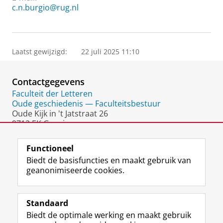
c.n.burgio@rug.nl
Laatst gewijzigd:
22 juli 2025 11:10
Contactgegevens
Faculteit der Letteren
Oude geschiedenis — Faculteitsbestuur
Oude Kijk in 't Jatstraat 26
9712 EK Groningen
Nederland
Functioneel
Biedt de basisfuncties en maakt gebruik van
geanonimiseerde cookies.
F
L
R
I
Y
Volg de RUG
a
i
S
n
o
Standaard
c
n
S
s
u
Biedt de optimale werking en maakt gebruik
e
k
-
t
T
Studiekiezers