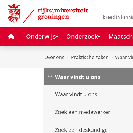
Skip
Skip
to
to
Content
Navigation
breed in kenni
Home
Onderwijs
Onderzoek
Maatsch
Over ons
Praktische zaken
Waar vi
Waar vindt u ons
Waar vindt u ons
Zoek een medewerker
Zoek een deskundige