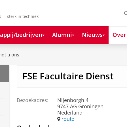
C
s - sterk in techniek
appij/bedrijven
Alumni
Nieuws
Over
ndt u ons
FSE Facultaire Dienst
Bezoekadres:
Nijenborgh 4
9747 AG Groningen
Nederland
route