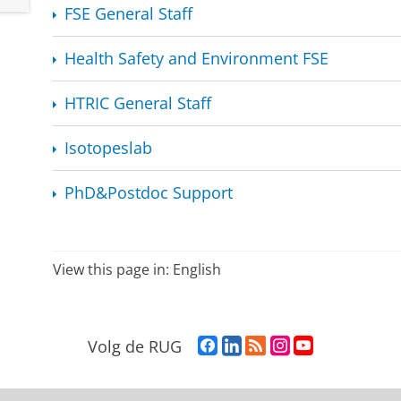
FSE General Staff
Health Safety and Environment FSE
HTRIC General Staff
Isotopeslab
PhD&Postdoc Support
View this page in:
English
F
L
R
I
Y
Volg de RUG
a
i
S
n
o
c
n
S
s
u