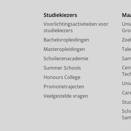
Studiekiezers
Maa
Voorlichtingsactiviteiten voor
Univ
studiekiezers
Gro
Bacheloropleidingen
Zoe
Masteropleidingen
Tal
Scholierenacademie
Sam
Cen
Summer Schools
Tec
Honours College
Uni
Promotietrajecten
Car
Veelgestelde vragen
Stu
Sch
Sam