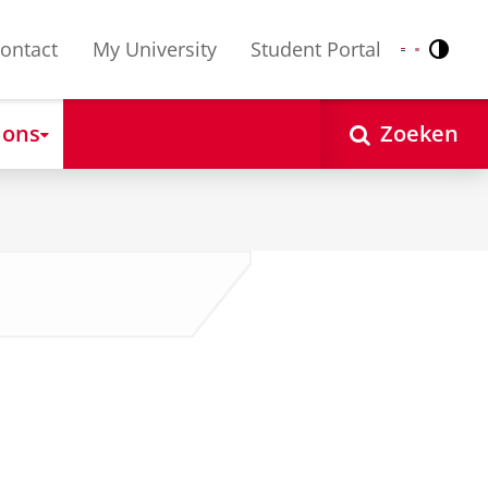
ontact
My University
Student Portal
Contr
Nederlands
English
 ons
Zoeken