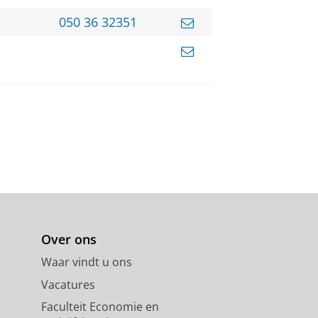
050 36 32351
Over ons
Waar vindt u ons
Vacatures
Faculteit Economie en