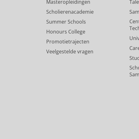
Masteropleidingen
Tal
Scholierenacademie
Sam
Cen
Summer Schools
Tec
Honours College
Uni
Promotietrajecten
Car
Veelgestelde vragen
Stu
Sch
Sam