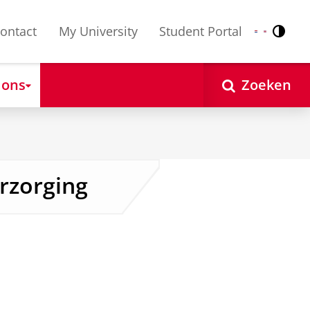
ontact
My University
Student Portal
Contr
Nederlands
English
 ons
Zoeken
erzorging