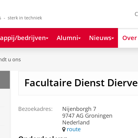
C
s - sterk in techniek
appij/bedrijven
Alumni
Nieuws
Over
ndt u ons
Facultaire Dienst Dierv
Bezoekadres:
Nijenborgh 7
9747 AG Groningen
Nederland
route