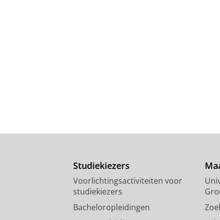
Studiekiezers
Maa
Voorlichtingsactiviteiten voor
Univ
studiekiezers
Gro
Bacheloropleidingen
Zoe