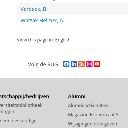
Verbeek, B.
Watzak-Helmer, N.
View this page in:
English
F
L
R
I
Y
Volg de RUG
a
i
S
n
o
c
n
S
s
u
e
k
-
t
T
b
e
f
a
u
o
d
e
g
b
tschappij/bedrijven
Alumni
o
I
e
r
e
ersiteitsbibliotheek
Alumni activiteiten
k
n
d
a
-
ningen
p
-
R
m
k
Magazine Broerstraat 5
a
p
i
-
a
k een deskundige
Wijzigingen doorgeven
g
a
j
a
n