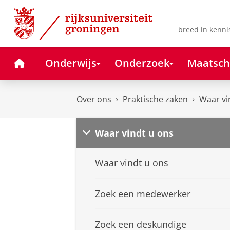
Skip
Skip
to
to
Content
Navigation
breed in kenni
Home
Onderwijs
Onderzoek
Maatsch
Over ons
Praktische zaken
Waar vi
Waar vindt u ons
Waar vindt u ons
Zoek een medewerker
Zoek een deskundige