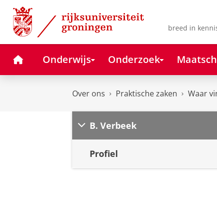
Skip
Skip
to
to
Content
Navigation
breed in kenni
Home
Onderwijs
Onderzoek
Maatsch
Over ons
Praktische zaken
Waar vi
B. Verbeek
Profiel