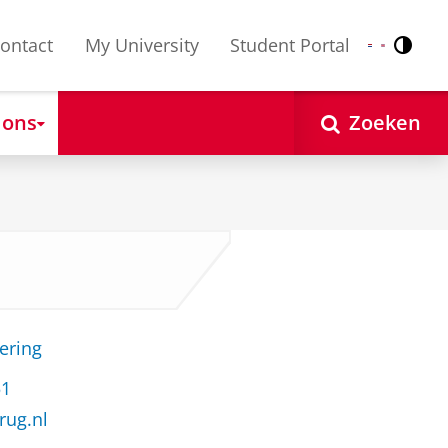
ontact
My University
Student Portal
Contr
Nederlands
English
 ons
Zoeken
ering
51
rug.nl