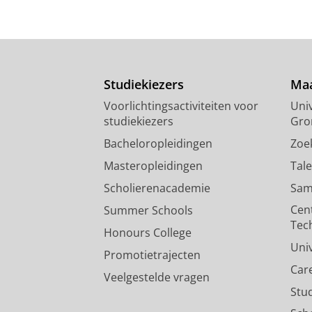
Studiekiezers
Maa
Voorlichtingsactiviteiten voor
Univ
studiekiezers
Gro
Bacheloropleidingen
Zoe
Masteropleidingen
Tal
Scholierenacademie
Sam
Cen
Summer Schools
Tec
Honours College
Uni
Promotietrajecten
Car
Veelgestelde vragen
Stu