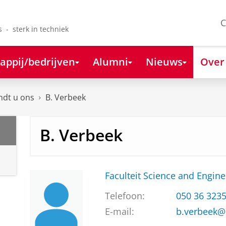
C
s - sterk in techniek
appij/bedrijven
Alumni
Nieuws
Over
ndt u ons
B. Verbeek
B. Verbeek
Faculteit Science and Engine
Telefoon:
050 36 323
E-mail:
b.verbeek@