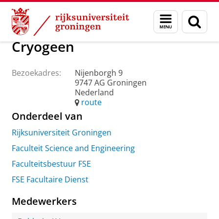
Skip
Skip
Over ons
Praktische zaken
Waar vindt u ons
Menu
Zoek
to
to
en
Content
Navigation
zoeken
Cryogeen
Bezoekadres:
Nijenborgh 9
9747 AG Groningen
Nederland
route
Onderdeel van
Rijksuniversiteit Groningen
Faculteit Science and Engineering
Faculteitsbestuur FSE
FSE Facultaire Dienst
Medewerkers