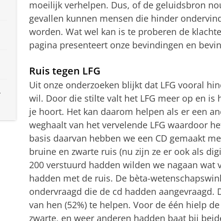
moeilijk verhelpen. Dus, of de geluidsbron nou
gevallen kunnen mensen die hinder ondervinde
worden. Wat wel kan is te proberen de klacht
pagina presenteert onze bevindingen en bevi
Ruis tegen LFG
Uit onze onderzoeken blijkt dat LFG vooral hinde
r
wil. Door die stilte valt het LFG meer op en is
je hoort. Het kan daarom helpen als er een an
weghaalt van het vervelende LFG waardoor he
basis daarvan hebben we een CD gemaakt met 
bruine en zwarte ruis (nu zijn ze er ook als di
200 verstuurd hadden wilden we nagaan wat v
hadden met de ruis. De bèta-wetenschapswink
ondervraagd die de cd hadden aangevraagd. D
van hen (52%) te helpen. Voor de één hielp de
zwarte, en weer anderen hadden baat bij beid