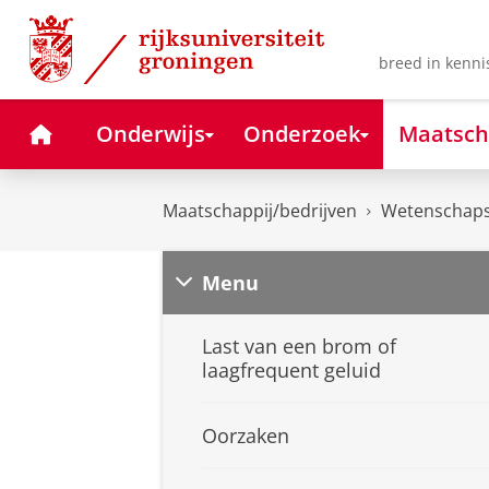
Skip
Skip
to
to
Content
Navigation
breed in kenni
Home
Onderwijs
Onderzoek
Maatsch
Maatschappij/bedrijven
Wetenschaps
Menu
Last van een brom of
laagfrequent geluid
Oorzaken