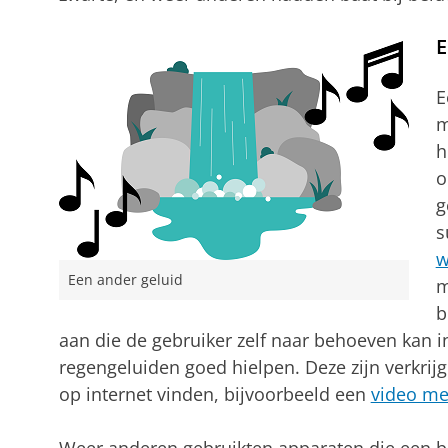
E
E
m
h
o
g
s
w
Een ander geluid
m
b
aan die de gebruiker zelf naar behoeven kan i
regengeluiden goed hielpen. Deze zijn verkri
op internet vinden, bijvoorbeeld een
video me
Weer anderen gebruikten apparaten die een b