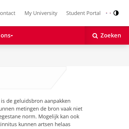
ontact
My University
Student Portal
Contr
Nederlands
English
 ons
Zoeken
 is de geluidsbron aanpakken
 kunnen metingen de bron vaak niet
toegestane norm. Mogelijk kan ook
tinnitus kunnen artsen helaas