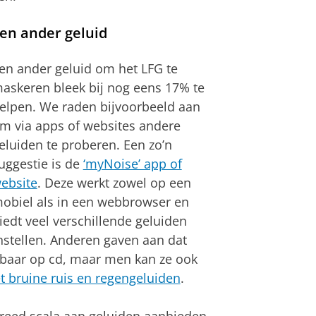
en ander geluid
en ander geluid om het LFG te
askeren bleek bij nog eens 17% te
elpen. We raden bijvoorbeeld aan
m via apps of websites andere
eluiden te proberen. Een zo’n
uggestie is de
‘myNoise’ app of
ebsite
. Deze werkt zowel op een
obiel als in een webbrowser en
iedt veel verschillende geluiden
nstellen. Anderen gaven aan dat
jgbaar op cd, maar men kan ze ook
t bruine ruis en regengeluiden
.
reed scala aan geluiden aanbieden,