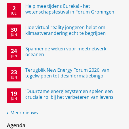
Help mee tijdens Eureka! - het
2
wetenschapsfestival in Forum Groningen
JUL
Hoe virtual reality jongeren helpt om
30
klimaatverandering echt te begrijpen
JUN
Spannende weken voor meetnetwerk
24
oceanen
JUN
Terugblik New Energy Forum 2026: van
23
tegelwippen tot desinformatiebingo
JUN
'Duurzame energiesystemen spelen een
19
cruciale rol bij het verbeteren van levens'
JUN
Meer nieuws
Agenda