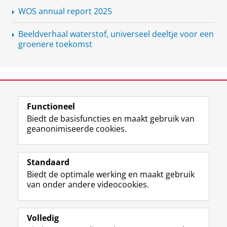
WOS annual report 2025
Beeldverhaal waterstof, universeel deeltje voor een
groenere toekomst
View this page in:
English
Functioneel
Biedt de basisfuncties en maakt gebruik van
geanonimiseerde cookies.
L
Y
Volg ons op
i
o
Standaard
n
u
Biedt de optimale werking en maakt gebruik
k
T
Studiekiezers
van onder andere videocookies.
e
u
Maatschappij/bedrijven
d
b
I
e
Alumni
n
-
Volledig
-
k