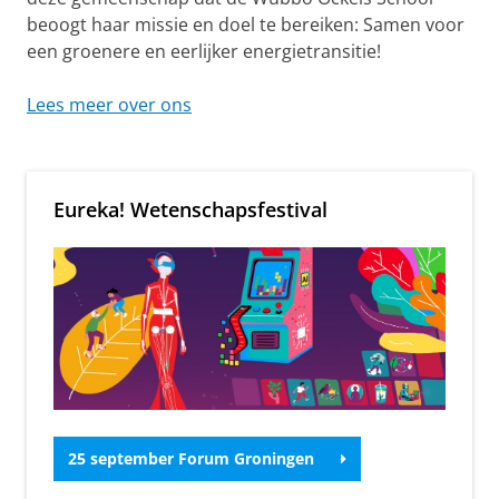
k
beoogt haar missie en doel te bereiken: Samen voor
e
een groenere en eerlijker energietransitie!
l
Lees meer over ons
s
S
c
Eureka! Wetenschapsfestival
h
o
o
l
f
o
r
25 september Forum Groningen
E