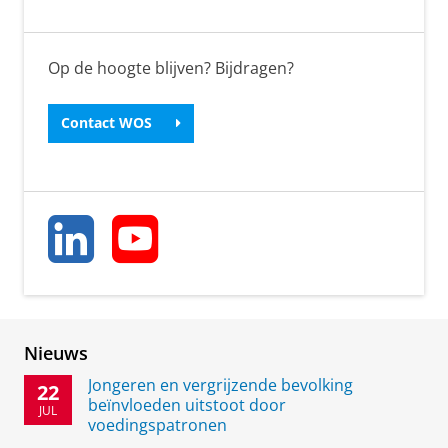
n
e
r
Op de hoogte blijven? Bijdragen?
g
y
Contact WOS
a
n
d
C
l
i
m
Nieuws
a
Jongeren en vergrijzende bevolking
22
t
beïnvloeden uitstoot door
JUL
voedingspatronen
e