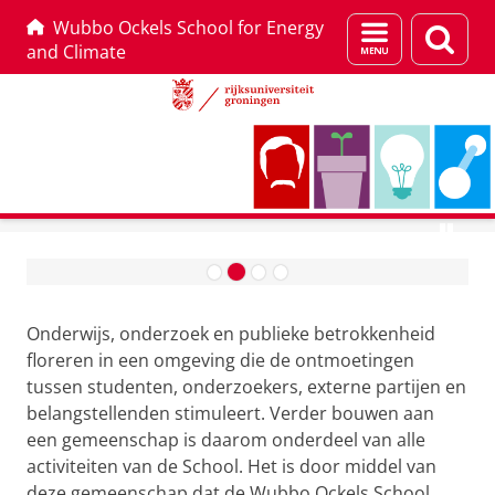
Wubbo Ockels School for Energy
Menu
Zoek
and Climate
en
zoeken
Skip
Skip
Research
to
to
W
Content
Navigation
u
Onderwijs, onderzoek en publieke betrokkenheid
b
floreren in een omgeving die de ontmoetingen
b
tussen studenten, onderzoekers, externe partijen en
o
belangstellenden stimuleert. Verder bouwen aan
O
een gemeenschap is daarom onderdeel van alle
activiteiten van de School. Het is door middel van
c
deze gemeenschap dat de Wubbo Ockels School