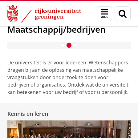
Skip
Skip
Maatschappij/bedrijven
Menu
Zoek
to
to
en
Content
Navigation
zoeken
Maatschappij/bedrijven
Samenwerken met de RUG
De universiteit is er voor iedereen. Wetenschappers
dragen bij aan de oplossing van maatschappelijke
vraagstukken door onderzoek te doen voor
bedrijven of organisaties. Ontdek wat de universiteit
kan betekenen voor uw bedrijf of voor u persoonlijk.
Kennis en leren