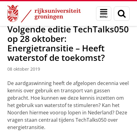
Skip
Skip
Maatschappij/bedrijven
Actueel
Menu
Zoek
to
to
en
Content
Navigation
zoeken
Volgende editie TechTalks050
op 28 oktober:
Energietransitie – Heeft
waterstof de toekomst?
08 oktober 2019
De aardgaswinning heeft de afgelopen decennia veel
kennis over gebruik en transport van gassen
gebracht. Hoe kunnen we deze kennis inzetten om
het gebruik van waterstof te stimuleren? Kan het
Noorden hiermee voorop lopen in Nederland? Deze
vragen staan centraal tijdens TechTalks050 over
energietransitie.