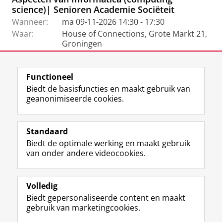
science)| Senioren Academie Sociëteit
Wanneer:
ma 09-11-2026 14:30 - 17:30
Waar:
House of Connections, Grote Markt 21,
Groningen
Functioneel
View this page in:
English
Biedt de basisfuncties en maakt gebruik van
geanonimiseerde cookies.
F
L
R
I
Y
Volg de RUG
a
i
S
n
o
Standaard
c
n
S
s
u
Biedt de optimale werking en maakt gebruik
e
k
-
t
T
Studiekiezers
van onder andere videocookies.
b
e
f
a
u
Maatschappij/bedrijven
o
d
e
g
b
o
I
e
r
e
Alumni
k
n
d
a
-
Volledig
p
-
R
m
k
Biedt gepersonaliseerde content en maakt
Over ons
a
p
i
-
a
gebruik van marketingcookies.
g
a
j
a
n