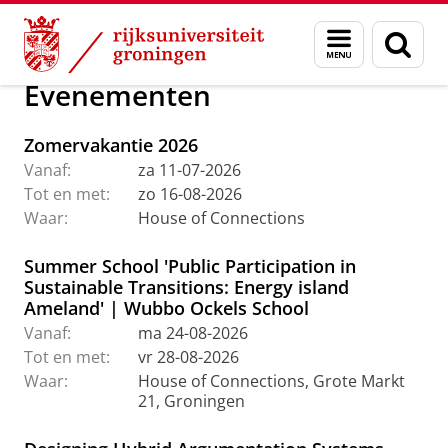
Skip
Skip
Maatschappij/bedrijven
House of Connections
Menu
Zoek
to
to
en
Content
Navigation
zoeken
Evenementen
Zomervakantie 2026
Vanaf:
za 11-07-2026
Tot en met:
zo 16-08-2026
Waar:
House of Connections
Summer School 'Public Participation in
Sustainable Transitions: Energy island
Ameland' | Wubbo Ockels School
Vanaf:
ma 24-08-2026
Tot en met:
vr 28-08-2026
Waar:
House of Connections, Grote Markt
21, Groningen