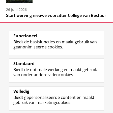
26 juni 2026
Start werving nieuwe voorzitter College van Bestuur
Functioneel
Biedt de basisfuncties en maakt gebruik van
geanonimiseerde cookies.
F
L
R
I
Y
Volg de RUG
a
i
S
n
o
Standaard
c
n
S
s
u
Biedt de optimale werking en maakt gebruik
e
k
-
t
T
Studiekiezers
van onder andere videocookies.
b
e
f
a
u
Maatschappij/bedrijven
o
d
e
g
b
o
I
e
r
e
Alumni
k
n
d
a
-
Volledig
p
-
R
m
k
Biedt gepersonaliseerde content en maakt
Over ons
a
p
i
-
a
gebruik van marketingcookies.
g
a
j
a
n
i
g
k
c
a