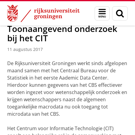
Skip
Skip
Maatschappij/bedrijven
Actueel
Menu
Zoek
to
to
en
Content
Navigation
zoeken
Toonaangevend onderzoek
bij het CIT
11 augustus 2017
De Rijksuniversiteit Groningen werkt sinds afgelopen
maand samen met het Centraal Bureau voor de
Statistiek in het eerste Aademic Data Center.
Hierdoor kunnen gegevens van het CBS effectiever
worden ingezet voor wetenschappelijk onderzoek en
krijgen wetenschappers naast de algemeen
toegankelijke macrodata nu ook toegang tot
microdata van het CBS.
Het Centrum voor Informatie Technologie (CIT)