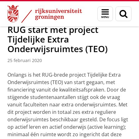
Skip
Skip
Maatschappij/bedrijven
Actueel
Menu
Zoek
to
to
en
Content
Navigation
zoeken
RUG start met project
Tijdelijke Extra
Onderwijsruimtes (TEO)
25 februari 2020
Onlangs is het RUG-brede project Tijdelijke Extra
Onderwijsruimtes (TEO) van start gegaan, met
financiering vanuit de kwaliteitsafspraken. Door de
stijgende studentenaantallen stijgt ook de vraag
vanuit faculteiten naar extra onderwijsruimtes. Met
dit project worden in totaal zes extra reguliere
onderwijsruimtes beschikbaar gesteld. De focus ligt
op actief leren en actief onderwijs (active learning);
minimaal één ruimte wordt zo ingericht dat deze